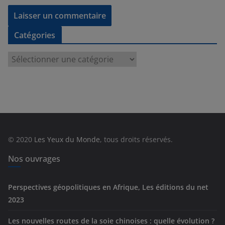
Catégories
C
a
t
é
g
o
r
© 2020
Les Yeux du Monde
, tous droits réservés.
i
e
Nos ouvrages
s
Perspectives géopolitiques en Afrique, Les éditions du net
2023
Les nouvelles routes de la soie chinoises : quelle évolution ?