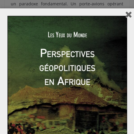
un paradoxe fondamental. Un porte-avions opérant
dans le détroit d’Ormuz est, selon les termes mêmes de
Seversky, un navire vulnérable dans la zone d’action
d’une aviation et d’une flotte de missiles ennemis. La
projection de la doctrine aérienne américaine repose
ainsi sur une plateforme que Seversky lui-même aurait
déclarée obsolète.
Les angles morts : résilience de l’adversaire
et adaptation asymétrique
Les Houthis constituent la démonstration la plus crue
de cette limite
. Les États-Unis ont mobilisé des
bombardiers B-2 Spirit, les appareils les plus coûteux
et les plus sophistiqués du monde, pour frapper des
dépôts souterrains de munitions au Yémen. Les
Houthis continuent de tirer. Ils n’ont pas d’industrie
aéronautique, pas de centres industriels concentrés,
pas de hiérarchie conventionnelle à décapiter.
Face à