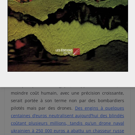
eux, la
doctrine
n’a
tout simplement pas de prise
.
Le drone : héritier et fossoyeur de Seversky
C’est ici que réside la plus grande ironie intellectuelle
de
Victory Through Air Power
. L’ouvrage a eu raison au-
delà de ses propres prévisions, et c’est précisément ce
succès qui révèle son dépassement.
Seversky voyait dans l’aviation le vecteur qui rendrait
marines et armées de terre secondaires. Il n’avait pas
anticipé que cette logique, frapper à distance, à
moindre coût humain, avec une précision croissante,
serait portée à son terme non par des bombardiers
pilotés mais par des drones.
Des engins à quelques
centaines d’euros neutralisent aujourd’hui des blindés
coûtant plusieurs millions, tandis qu’un drone naval
ukrainien à 250 000 euros a abattu un chasseur russe