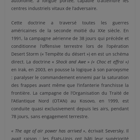
autonome, à longue portée, capable d’atteindre les
centres industriels vitaux de l’adversaire.
Cette doctrine a traversé toutes les guerres
américaines de la seconde moitié du XXe siècle. En
1991, la campagne aérienne de 38 jours qui précède et
conditionne l’offensive terrestre lors de l’opération
Desert Storm (« Tempête du désert ») en est un schéma
direct. La doctrine «
Shock and Awe » (« Choc et effroi »)
en Irak, en 2003, en pousse la logique à son paroxysme
: paralyser le commandement ennemi par la saturation
des frappes avant même que l’infanterie franchisse la
frontière. La campagne de l’Organisation du Traité de
l’Atlantique Nord (OTAN) au Kosovo, en 1999, est
conduite quasi exclusivement depuis les airs, pendant
78 jours, sans engagement terrestre.
« The age of air power has arrived »
, écrivait Seversky. Il
avait raison : les États-Unis ont bâti leur supériorité