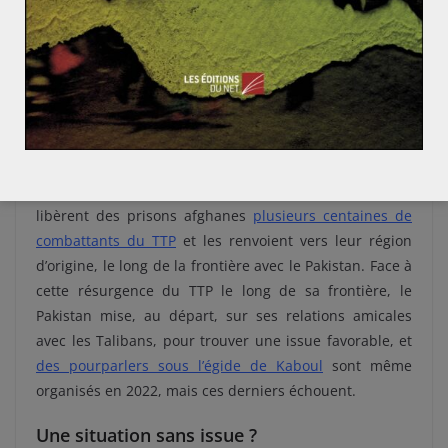
l’armée pakistanaise lance en juin 2014 l’opération
Zarb-e-Azb à laquelle participent 30 000 soldats. Défait,
le Tehrik-i-Taliban Pakistan se replie de l’autre côté de
la frontière pakistano-afghane.
En Afghanistan, le TTP combat aux côtés des Talibans
les États-Unis et leurs alliés de 2014 à 2021. Lorsque les
Talibans reprennent cette même année le pouvoir, ils
libèrent des prisons afghanes
plusieurs centaines de
combattants du TTP
et les renvoient vers leur région
d’origine, le long de la frontière avec le Pakistan. Face à
cette résurgence du TTP le long de sa frontière, le
Pakistan mise, au départ, sur ses relations amicales
avec les Talibans, pour trouver une issue favorable, et
des pourparlers sous l’égide de Kaboul
sont même
organisés en 2022, mais ces derniers échouent.
Une situation sans issue ?