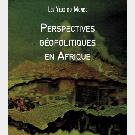
pachtounes révoltées du Pakistan s’associent à des
groupes armés d’Al-Qaïda et des organisations
terroristes bannies en 2002 par le président
pakistanais Musharraf
pour créer le Tehrik-i-Taliban
Pakistan
(TTP). Proche des Talibans,
en raison de leurs
liens ethniques et religieux
(école déobandi), le TTP
souhaite instaurer au Pakistan un émirat islamique
inspiré de celui mis en place en Afghanistan par les
Talibans de 1996 à 2001.
Pour parvenir à ses fins, le TTP multiplie les att
entats
contre les populations civiles et les symboles de l’État
pakistanais : hommes politiques, forces de police,
bases de l’armée, convois militaires. Entre décembre
2007 et décembre 2008, les attentats du TTP et les
représailles de l’armée pakistanaise provoquent
la mort
d’au moins 12 000 personnes au Pakistan
. Face à
l’extrême violence qui découle des attentats du TTP,