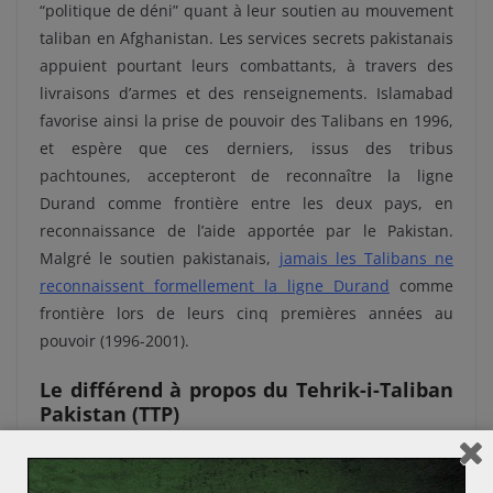
“politique de déni” quant à leur soutien au mouvement
taliban en Afghanistan. Les services secrets pakistanais
appuient pourtant leurs combattants, à travers des
livraisons d’armes et des renseignements. Islamabad
favorise ainsi la prise de pouvoir des Talibans en 1996,
et espère que ces derniers, issus des tribus
pachtounes, accepteront de reconnaître la ligne
Durand comme frontière entre les deux pays, en
reconnaissance de l’aide apportée par le Pakistan.
Malgré le soutien pakistanais,
jamais les Talibans ne
reconnaissent formellement la ligne Durand
comme
frontière lors de leurs cinq premières années au
pouvoir (1996-2001).
Le différend à propos du Tehrik-i-Taliban
Pakistan (TTP)
En décembre 2007, et alors que les Talibans affrontent
les États-Unis et leurs alliés en Afghanistan, des tribus