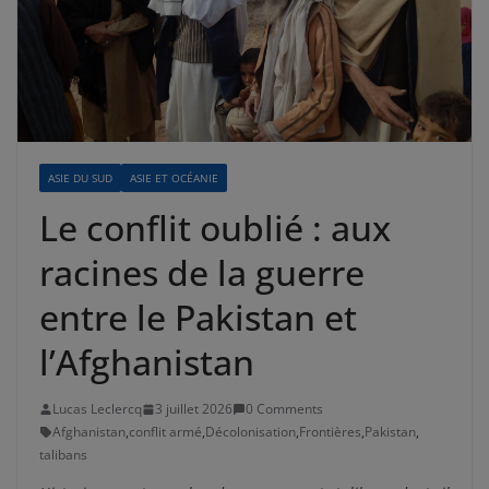
ASIE DU SUD
ASIE ET OCÉANIE
Le conflit oublié : aux
racines de la guerre
entre le Pakistan et
l’Afghanistan
Lucas Leclercq
3 juillet 2026
0 Comments
Afghanistan
,
conflit armé
,
Décolonisation
,
Frontières
,
Pakistan
,
talibans