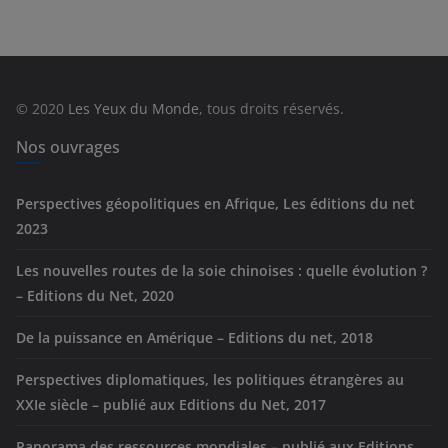
é
g
o
r
© 2020
Les Yeux du Monde
, tous droits réservés.
i
e
Nos ouvrages
s
Perspectives géopolitiques en Afrique, Les éditions du net
2023
Les nouvelles routes de la soie chinoises : quelle évolution ?
– Editions du Net, 2020
De la puissance en Amérique – Editions du net, 2018
Perspectives diplomatiques, les politiques étrangères au
XXIe siècle – publié aux Editions du Net, 2017
Panorama des ressources mondiales – publié aux Editions