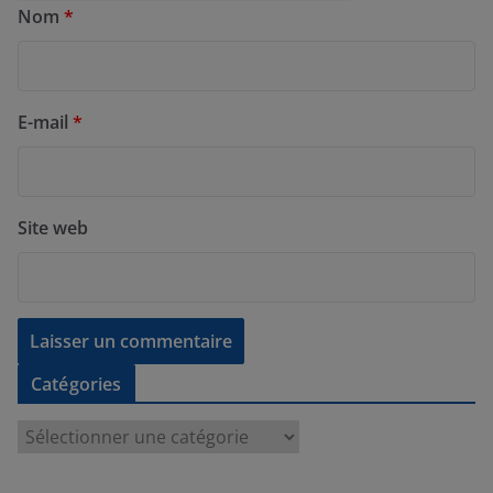
Nom
*
E-mail
*
Site web
Catégories
C
a
t