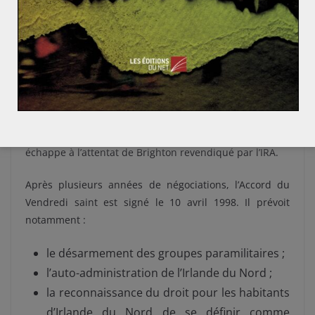
catholiques alors qu’ils protestaient contre une loi
autorisant les arrestations arbitraires. En conséquence,
on assiste à l’intensification du conflit et à la
multiplication des attentats terroristes menés aussi
bien par des groupes républicains que loyalistes.
En 1984, la Première ministre britannique Margaret
Thatcher, fermement opposée aux négociations,
échappe à l’attentat de Brighton revendiqué par l’IRA.
Après plusieurs années de négociations, l’Accord du
Vendredi saint est signé le 10 avril 1998. Il prévoit
notamment :
le désarmement des groupes paramilitaires ;
l’auto-administration de l’Irlande du Nord ;
la reconnaissance du droit pour les habitants
d’Irlande du Nord de se définir comme