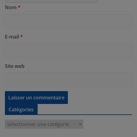
Nom
*
E-mail
*
Site web
Catégories
C
a