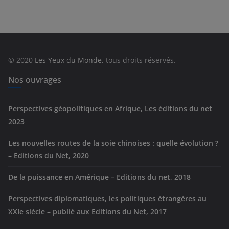
t
é
g
o
r
© 2020
Les Yeux du Monde
, tous droits réservés.
i
e
Nos ouvrages
s
Perspectives géopolitiques en Afrique, Les éditions du net
2023
Les nouvelles routes de la soie chinoises : quelle évolution ?
– Editions du Net, 2020
De la puissance en Amérique – Editions du net, 2018
Perspectives diplomatiques, les politiques étrangères au
XXIe siècle – publié aux Editions du Net, 2017