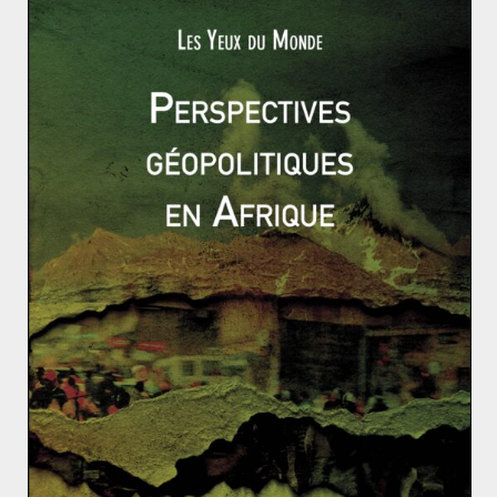
of Ireland Act et quitte le Commonwealth.
Des « Troubles » aux débats actuels sur la
réunification de l’Irlande (1960 à nos jours)
À la fin des années 1960, les catholiques d’Irlande du
Nord organisent des manifestations pacifiques pour
dénoncer les discriminations religieuses et politiques
dont ils sont victimes. En effet, la majorité protestante
du Nord relègue les républicains et nationalistes
irlandais catholiques au statut de citoyen de seconde
zone. Ils multiplient ainsi les discriminations
économiques, sociales et politiques depuis la scission
du territoire. En août 1969, le déploiement de l’armée
britannique marque le début d’un conflit de trente ans
appelé
«
The Troubles
»
.
Le 30 janvier 1972, lors du « Bloody Sunday » à Derry,
des soldats britanniques tuent quatorze manifestants