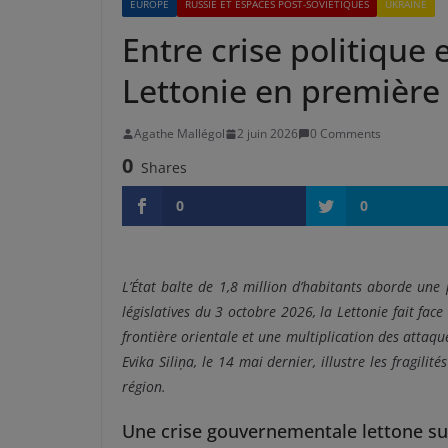
EUROPE
RUSSIE ET ESPACES POST-SOVIÉTIQUES
UKRAINE
Entre crise politique 
Lettonie en première 
Agathe Mallégol
2 juin 2026
0 Comments
0
Shares
0
0
L’État balte de 1,8 million d’habitants aborde une
législatives du 3 octobre 2026, la Lettonie fait face
frontière orientale et une multiplication des attaq
Evika Siliņa, le 14 mai dernier, illustre les fragili
région.
Une crise gouvernementale lettone su