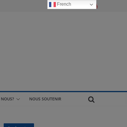
French
 NOUS?
NOUS SOUTENIR