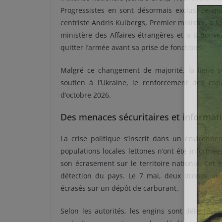
Progressistes en sont désormais exclus, ce qu
centriste Andris Kulbergs, Premier ministre, a
ministère des Affaires étrangères et a à nouv
quitter l’armée avant sa prise de fonctions.
Malgré ce changement de majorité, la ligne s
soutien à l’Ukraine, le renforcement des capa
d’octobre 2026.
Des menaces sécuritaires et informat
La crise politique s’inscrit dans un environne
populations locales lettones n’ont été informée
son écrasement sur le territoire national. Cet
détection du pays. Le 7 mai, deux drones ukr
écrasés sur un dépôt de carburant.
Selon les autorités, les engins sont détectés