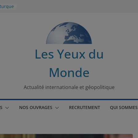
 turque
t
lit
s de la
Les Yeux du
seaux
Monde
tional
Actualité internationale et géopolitique
S
NOS OUVRAGES
RECRUTEMENT
QUI SOMMES