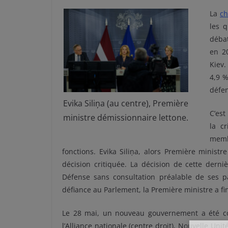
La
ch
les 
débat
en 2
Kiev.
4,9 %
défen
Evika Siliņa (au centre), Première
C’est
ministre démissionnaire lettone.
la c
membr
fonctions. Evika Siliņa, alors Première ministr
décision critiquée. La décision de cette dern
Défense sans consultation préalable de ses p
défiance au Parlement, la Première ministre a f
Le 28 mai, un nouveau gouvernement a été const
l’Alliance nationale (centre droit), Nouvelle Unit