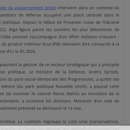
ute du gouvernement letton
intervient dans un contexte où
questions de défense occupent une place centrale dans le
 politique. Depuis le début de l’invasion russe de l’Ukraine
022, Riga figure parmi les soutiens les plus déterminés de
 Cette position s’accompagne d’un effort militaire croissant :
 du produit intérieur brut (PIB) devraient être consacrés à la
se d’ici la fin 2026.
 pourtant la gestion de ce secteur stratégique qui a précipité
rise politique. Le ministre de la Défense, Andris Sprūds,
e du parti social-démocrate des Progressistes, a quitté ses
e lettone (du parti politique Nouvelle Unité), a poussé cette
ière de nommer le colonel Raivis Melnis au ministère de la
artenaires a accentué les divisions. Menacée d’un vote de
inalement présenté sa démission le 14 mai.
itué. La coalition regroupe la Liste unie (conservatrice),
é (centre) et l’Union des verts et des agriculteurs (centre). Les