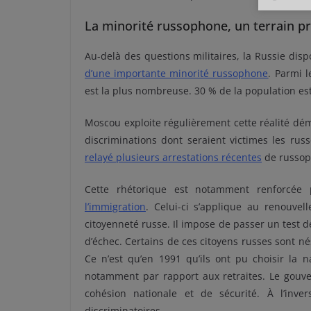
La minorité russophone, un terrain pri
Au-delà des questions militaires, la Russie dispo
d’une importante minorité russophone
. Parmi l
est la plus nombreuse. 30 % de la population e
Moscou exploite régulièrement cette réalité dé
discriminations dont seraient victimes les rus
relayé plusieurs arrestations récentes
de russop
Cette rhétorique est notamment renforcée
l’immigration
. Celui-ci s’applique au renouvel
citoyenneté russe. Il impose de passer un test d
d’échec. Certains de ces citoyens russes sont né
Ce n’est qu’en 1991 qu’ils ont pu choisir la nat
notamment par rapport aux retraites. Le gou
cohésion nationale et de sécurité. À l’inve
discriminatoires.