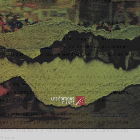
 infrastructures ou de mettre en danger les populations
ne
campagne de désinformation
de plus en plus agressive en
ebenzia, représentant russe au Conseil de sécurité de
é Riga d’aider l’Ukraine à mener des frappes de drones sur le
s représailles militaires
. Il est même allé jusqu’à affirmer
l’Atlantique Nord (OTAN) ne viendrait pas au secours de la
enseignement extérieur (SVR) avait déjà fait des déclarations
s militaires lettones accueillaient des soldats ukrainiens
. Riga a catégoriquement rejeté ces accusations. La ministre
é une
« opération de désinformation »
menée par Moscou.
habituelle de ces accusations interroge.
Certains experts
ire un narratif justifiant de futures actions militaires contre
entative d’expliquer à l’opinion publique russe comment des
 Moscou.