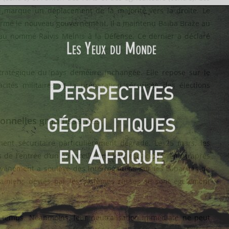
i marque un déplacement de la majorité vers la droite. Le
 formé le nouveau gouvernement. Il a maintenu Baiba Braže au
eau nommé Raivis Melnis à la Défense. Ce dernier a déclaré
tratégique du pays demeure inchangée. Elle repose sur le
cités militaires et la préparation sécurisée des élections
ionnelles grandissantes
ment sécuritaire particulièrement dégradé. Le 25 mars, les
s de l’entrée d’un appareil dans leur espace aérien qu’après
 événement a soulevé des interrogations sur les capacités de
ainiens déviés par les systèmes russes se sont également
 à temps. Néanmoins, leur neutralisation immédiate ne peut