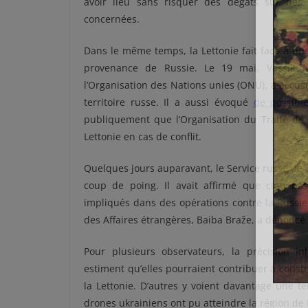
avoir lieu sans risquer des dégâts sur des
concernées.
Dans le même temps, la Lettonie fait face à u
provenance de Russie. Le 19 mai, Vassili N
l’Organisation des Nations unies (ONU), a accus
territoire russe. Il a aussi évoqué
de possible
publiquement que l’Organisation du Traité de 
Lettonie en cas de conflit.
Quelques jours auparavant, le Service russe de r
coup de poing. Il avait affirmé que cinq base
impliqués dans des opérations contre la Russie
des Affaires étrangères, Baiba Braže, a dénonc
Pour plusieurs observateurs, la précision in
estiment qu’elles pourraient contribuer à constru
la Lettonie. D’autres y voient davantage une t
drones ukrainiens ont pu atteindre la région de