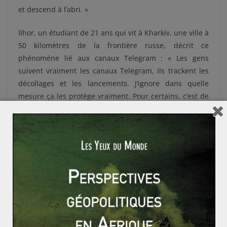
et descend à l’abri. »
Ilhor, un étudiant de 21 ans qui vit à Kharkiv, une ville à
50 kilomètres de la frontière russe, décrit ce
phénomène lié aux canaux Telegram : « Les gens
suivent vraiment les canaux Telegram, ils trackent les
décollages et les lancements. J’ignore dans quelle
mesure ça les protège vraiment. Pour certains, c’est de
la curiosité, l’illusion de contrôle. Si je sais que l’avion
décolle, alors je suis ‘informé et armé’. C’est une forme
d’illusion, mais les gens semblent se sentir mieux en
suivant ces sources. »
Veille citoyenne : l’État ukrainien rattrapé
par sa population
Face à l’ampleur de ces canaux non officiels, l’Armée de
l’air ukrainienne a lancé son propre canal Telegram en