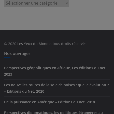
C
a
t
é
g
o
r
© 2020
Les Yeux du Monde
, tous droits réservés.
i
e
Nos ouvrages
s
Perspectives géopolitiques en Afrique, Les éditions du net
2023
Les nouvelles routes de la soie chinoises : quelle évolution ?
– Editions du Net, 2020
De la puissance en Amérique – Editions du net, 2018
Perspectives diplomatiques, les politiques étrangères au