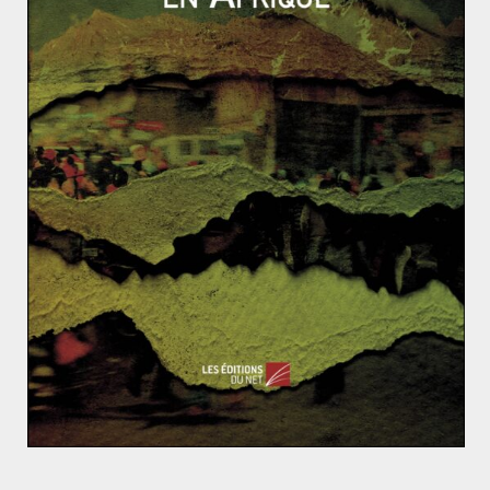
juin 2023. Le colonel Yuri Ihnat, porte-parole de cette
même armée, a publiquement reconnu que ce canal
répondait à une pression populaire de plus en plus
forte : « Les citoyens s’en préoccupent, il y a eu
beaucoup de demandes de la part des médias. ».
Cependant, les informations diffusées sur ce canal
restent volontairement imprécises, la direction d’un
potentiel drone n’est pas bien définie, par exemple.
La raison est que dès mars 2023, ce même colonel avait
mis en garde les administrateurs de ces différents
canaux. Certains diffusaient des captures d’écran
issues d’un système militaire classifié qui affichaient les
positions exactes des drones russes sur les radars
ukrainiens. Le colonel avait alors déclaré que «
informer l’ennemi est un crime contre l’Ukraine ». Selon
lui, la Russie utilisait ces informations pour adapter ses
trajectoires en temps réel.