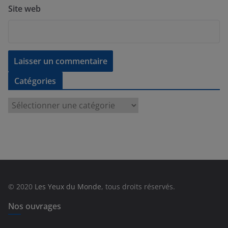
Site web
Catégories
C
a
t
é
g
o
r
© 2020
Les Yeux du Monde
, tous droits réservés.
i
e
Nos ouvrages
s