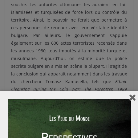
souche. Les autorités ottomanes les auraient en fait
islamisées et turquisées de force lors du contrôle du
territoire. Ainsi, le pouvoir ne ferait que permettre à
ces personnes de renouer avec leur véritable identité
bulgare. Par ailleurs, le gouvernement s’appuie
également sur les 600 actes terroristes recensés dans
les années 1980, tous imputés à la minorité turque et
musulmane. Aujourd’hui, on estime que la police
secrète bulgare en a mis en scène la plupart. Il s’agit de
la conclusion qui apparaît notamment dans les travaux
du chercheur Tomasz Kamusella, tels que
Ethnic
Cleansing During the Cold War: The Forgotten 1989
Expulsion of Turks from Communist Bulgaria (Routledge
Studies in Modern European History)
.
1989 : l’exode des Turcs de Bulgarie et
l’après « régénération »