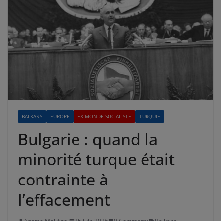
BALKANS
EUROPE
EX-MONDE SOCIALISTE
TURQUIE
Bulgarie : quand la
minorité turque était
contrainte à
l’effacement
Agathe Mallégol
25 juin 2026
0 Comments
Balkans