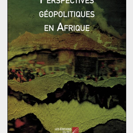
Le 29 mai 1989 débute la « grande excursion » suite à
une allocution télévisée du chef de gouvernement
Todor Živkov. Entre 300 000 et 400 000 Turcs de
Bulgarie quittent le pays pour la Turquie. Le
gouvernement turc octroie la nationalité à titre
exceptionnel à 16 000 personnes. Ce chiffre ne
représente qu’une petite minorité des déplacés. Dès le
21 août 1989, l’afflux de personnes contraint la Turquie
à fermer ses frontières. Les lignes de trains reliant
l’Europe à la Turquie sont également fermées
lorsqu’elles passent par Sofia. Finalement, la seule qui
reste ouverte transite par la Grèce. Cet exode plonge la
Bulgarie dans une grave crise de main-d’œuvre. Cette
pénurie touche particulièrement les secteurs du
bâtiment, des transports et de l’agriculture.
En parallèle, les populations parties en Turquie font
également face à des défis. Elles sont rarement
habituées à des environnements très urbanisés comme