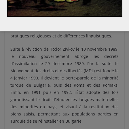
on en trouve dans les villes de l’Ouest. Elles doivent
également surmonter une forme de désillusion entre
l’image et la réalité qu’offre leur pays d’origine. Ce
décalage concerne notamment les questions de
pratiques religieuses et de différences linguistiques.
Suite à l’éviction de Todor Živkov le 10 novembre 1989,
le nouveau gouvernement abroge les décrets
d’assimilation le 29 décembre 1989. Par la suite, le
Mouvement des droits et des libertés (MDL) est fondé le
4 janvier 1990. Il devient le porte-parole de la minorité
turque de Bulgarie, puis des Roms et des Pomaks.
Enfin, en 1991 puis en 1992, l’État adopte des lois
garantissant le droit d’étudier les langues maternelles
des minorités du pays, et visant à la restitution des
biens saisis, permettant aux populations parties en
Turquie de se réinstaller en Bulgarie.