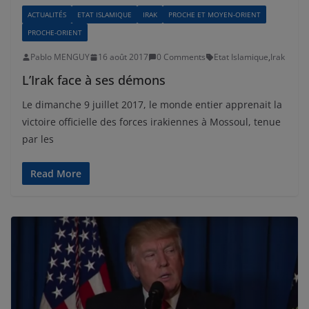
ACTUALITÉS
ETAT ISLAMIQUE
IRAK
PROCHE ET MOYEN-ORIENT
PROCHE-ORIENT
Pablo MENGUY
16 août 2017
0 Comments
Etat Islamique
,
Irak
L’Irak face à ses démons
Le dimanche 9 juillet 2017, le monde entier apprenait la
victoire officielle des forces irakiennes à Mossoul, tenue
par les
Read More