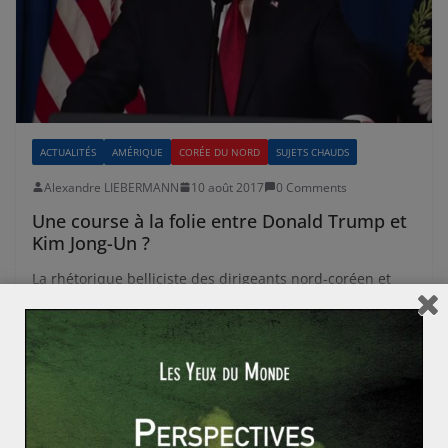
ACTUALITÉS
AMÉRIQUE
CORÉE DU NORD
SUJETS CHAUDS
Alexandre LIEBERMANN
10 août 2017
0 Comments
Une course à la folie entre Donald Trump et
Kim Jong-Un ?
La rhétorique belliciste des dirigeants nord-coréen et
américain s’emballe ces derniers jours à mesure que les
tests nucléaires nord-coréens s’avèrent
Read More