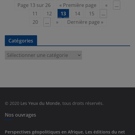
Page 13 sur 26
« Première page
«
…
11
12
13
14
15
…
20
…
»
Dernière page »
Catégories
C
a
t
é
g
o
r
© 2020
Les Yeux du Monde
, tous droits réservés.
i
e
Nos ouvrages
s
Perspectives géopolitiques en Afrique, Les éditions du net