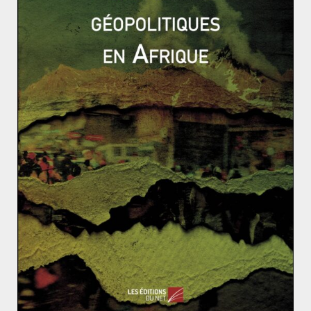
ACTUALITÉS
ALLEMAGNE
AMÉRIQUE
ENVIRONNEMENT
EUROPE
FRANCE
GÉOÉCONOMIE
GRANDE-BRETAGNE
MONDIALISATION ET ENJEUX
Lucas MAUBERT
11 juillet 2017
0 Comments
G20 à Hambourg : America first, America
alone ?