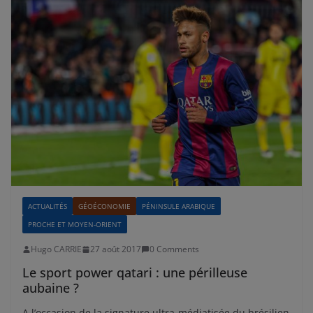
ACTUALITÉS
GÉOÉCONOMIE
PÉNINSULE ARABIQUE
PROCHE ET MOYEN-ORIENT
Hugo CARRIE
27 août 2017
0 Comments
Le sport power qatari : une périlleuse
aubaine ?
A l’occasion de la signature ultra-médiatisée du brésilien