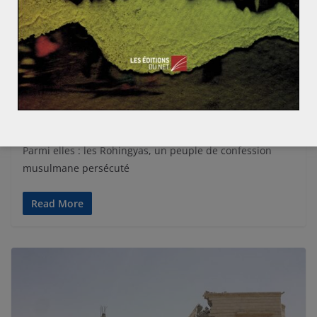
ACTUALITÉS
ASIE DU SUD-EST
ASIE ET OCÉANIE
SUJETS CHAUDS
Pablo MENGUY
8 février 2017
1 Comment
Birmanie
,
Rohingyas
Les Rohingyas, peuple oublié de Birmanie
On compte plus de 130 ethnies différentes en Birmanie.
Parmi elles : les Rohingyas, un peuple de confession
musulmane persécuté
Read More