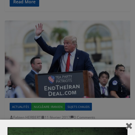
Read More
ACTUALITÉS
NUCLÉAIRE IRANIEN
SUJETS CHAUDS
Fabien HERBERT
11 février 2017
0 Comments
Donald Trump
,
Iran
,
Muslim ban
,
nucléaire
,
nucléaire iranien
Le ton monte entre l’Iran et Donald Trump