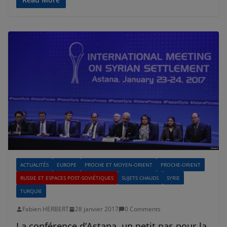
ACTUALITÉS
EUROPE
PROCHE ET MOYEN-ORIENT
PROCHE-ORIENT
RUSSIE ET ESPACES POST-SOVIÉTIQUES
SUJETS CHAUDS
SYRIE
TURQUIE
Fabien HERBERT
28 janvier 2017
0 Comments
La conférence d’Astana, un petit pas pour la