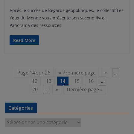
Après le succès de Regards géopolitiques, le collectif Les
Yeux du Monde vous présente son second livre :
Panorama des ressources
Read More
Page 14 sur 26
« Première page
«
…
12
13
14
15
16
…
20
…
»
Dernière page »
Catégories
C
a