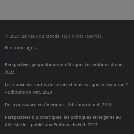
t
é
g
o
r
© 2020
Les Yeux du Monde
, tous droits réservés.
i
e
Nos ouvrages
s
Perspectives géopolitiques en Afrique, Les éditions du net
2023
Les nouvelles routes de la soie chinoises : quelle évolution ?
– Editions du Net, 2020
De la puissance en Amérique – Editions du net, 2018
Perspectives diplomatiques, les politiques étrangères au
XXIe siècle – publié aux Editions du Net, 2017