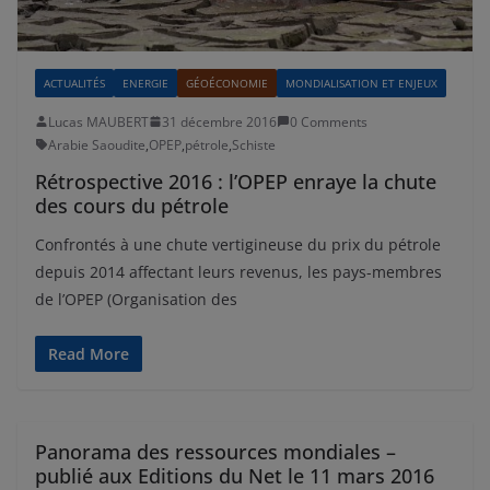
ACTUALITÉS
ENERGIE
GÉOÉCONOMIE
MONDIALISATION ET ENJEUX
Lucas MAUBERT
31 décembre 2016
0 Comments
Arabie Saoudite
,
OPEP
,
pétrole
,
Schiste
Rétrospective 2016 : l’OPEP enraye la chute
des cours du pétrole
Confrontés à une chute vertigineuse du prix du pétrole
depuis 2014 affectant leurs revenus, les pays-membres
de l’OPEP (Organisation des
Read More
Panorama des ressources mondiales –
publié aux Editions du Net le 11 mars 2016