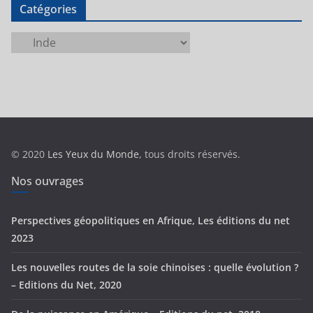
Catégories
C
a
t
é
g
o
r
© 2020
Les Yeux du Monde
, tous droits réservés.
i
e
Nos ouvrages
s
Perspectives géopolitiques en Afrique, Les éditions du net
2023
Les nouvelles routes de la soie chinoises : quelle évolution ?
– Editions du Net, 2020