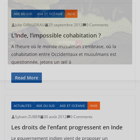
ASIE DU SUD
ASIE ET OCÉANIE
INDE
Julie GIRAUDEAU
25 septembre 2012
0 Comments
L’Inde, l’impossible cohabitation ?
A l’heure où le monde musulman s’embrase, où la
cohabitation entre Occidentaux et musulmans est
questionnée, jetons un œil à
Read More
ACTUALITÉS
ASIE DU SUD
ASIE ET OCÉANIE
INDE
Sylvain ZUBER
30 août 2012
0 Comments
Les droits de l’enfant progressent en Inde
Le gouvernement indien vient de proposer un