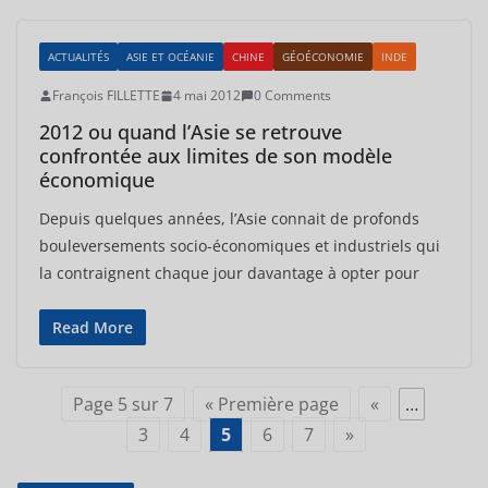
ACTUALITÉS
ASIE ET OCÉANIE
CHINE
GÉOÉCONOMIE
INDE
François FILLETTE
4 mai 2012
0 Comments
2012 ou quand l’Asie se retrouve
confrontée aux limites de son modèle
économique
Depuis quelques années, l’Asie connait de profonds
bouleversements socio-économiques et industriels qui
la contraignent chaque jour davantage à opter pour
Read More
Page 5 sur 7
« Première page
«
…
3
4
5
6
7
»