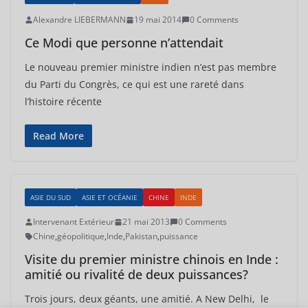
Alexandre LIEBERMANN
19 mai 2014
0 Comments
Ce Modi que personne n’attendait
Le nouveau premier ministre indien n’est pas membre
du Parti du Congrès, ce qui est une rareté dans
l’histoire récente
Read More
ASIE DU SUD
ASIE ET OCÉANIE
CHINE
INDE
Intervenant Extérieur
21 mai 2013
0 Comments
Chine
,
géopolitique
,
Inde
,
Pakistan
,
puissance
Visite du premier ministre chinois en Inde :
amitié ou rivalité de deux puissances?
Trois jours, deux géants, une amitié. A New Delhi, le