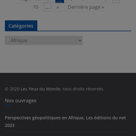
10
…
»
Dernière page »
Catégories
C
a
t
é
g
o
r
© 2020
Les Yeux du Monde
, tous droits réservés.
i
e
Nos ouvrages
s
Perspectives géopolitiques en Afrique, Les éditions du net
2023