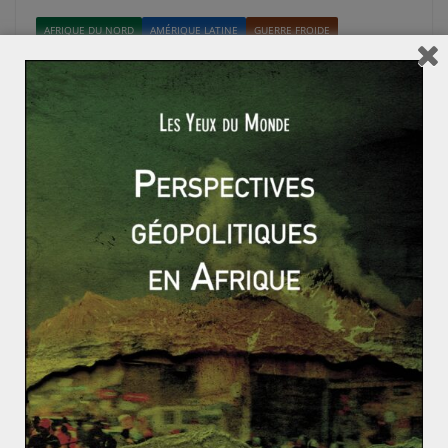
AFRIQUE DU NORD
AMÉRIQUE LATINE
GUERRE FROIDE
Agathe Mallégol
23 février 2026
0 Comments
Cuba et l’Algérie : une alliance forgée dans
la révolution
Pour Cuba, l’Algérie fut son « premier amour » en
Afrique dès le début des années 1960. Ce lien, tissé
Read More