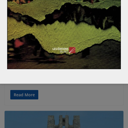
AFRIQUE
RUSSIE ET ESPACES POST-SOVIÉTIQUES
Agathe Mallégol
15 janvier 2026
0 Comments
Biélorussie : l’Algérie comme pont
stratégique africain
En décembre 2025, l’Algérie et la Biélorussie ont franchi
une nouvelle étape significative dans leurs relations
bilatérales. La série d’accords
Read More