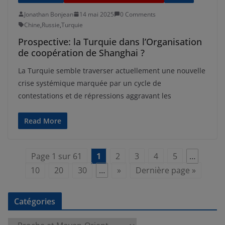
Jonathan Bonjean
14 mai 2025
0 Comments
Chine
,
Russie
,
Turquie
Prospective: la Turquie dans l’Organisation
de coopération de Shanghai ?
La Turquie semble traverser actuellement une nouvelle
crise systémique marquée par un cycle de
contestations et de répressions aggravant les
Read More
Page 1 sur 61
1
2
3
4
5
…
10
20
30
…
»
Dernière page »
Catégories
C