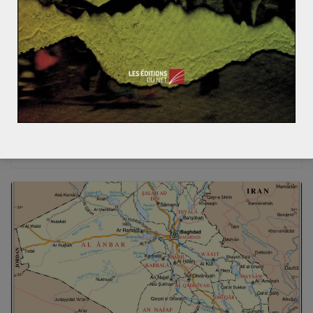
Ameerah Ismael
13 janvier 2026
0 Comments
Le Cadre de coordination chiite : arbitre du
pouvoir politique en Irak (3/5)
Le 11 novembre 2025, les Irakiens ont voté lors des
sixièmes élections législatives depuis la chute de
Saddam Hussein en
Read More