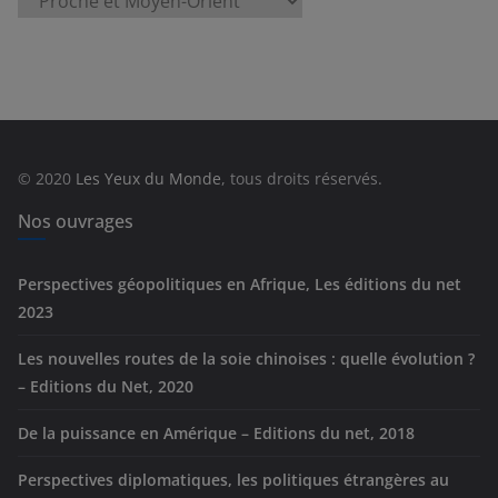
a
t
é
g
o
r
© 2020
Les Yeux du Monde
, tous droits réservés.
i
e
Nos ouvrages
s
Perspectives géopolitiques en Afrique, Les éditions du net
2023
Les nouvelles routes de la soie chinoises : quelle évolution ?
– Editions du Net, 2020
De la puissance en Amérique – Editions du net, 2018
Perspectives diplomatiques, les politiques étrangères au