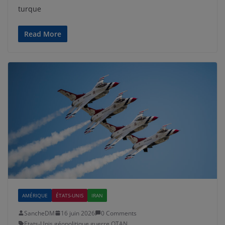
turque
Read More
AMÉRIQUE
ÉTATS-UNIS
IRAN
SancheDM
16 juin 2026
0 Comments
Etats-Unis
,
géopolitique
,
guerre
,
OTAN