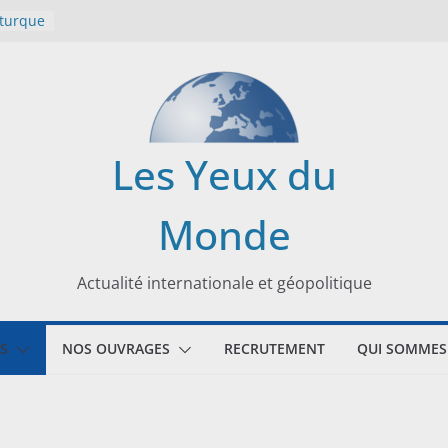
 turque
t
lit
s de la
Les Yeux du
seaux
Monde
tional
Actualité internationale et géopolitique
S
NOS OUVRAGES
RECRUTEMENT
QUI SOMMES