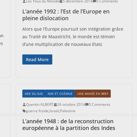
Les Yeux du Monde
5 décembre 2014
0 Comments
L’année 1992 : l’Est de l’Europe en
pleine dislocation
Alors que l’Europe poursuit son intégration grâce
on
au Traité de Maastricht, le monde est témoin
es
d’une multiplication de nouveaux Etats
Read More
ASIE DU SUD
ASIE ET OCÉANIE
UNE ANNÉE EN BREF
Quentin ALBERT
26 octobre 2014
0 Comments
guerre froide
,
Israël
,
Palestine
L’année 1948 : de la reconstruction
européenne à la partition des Indes