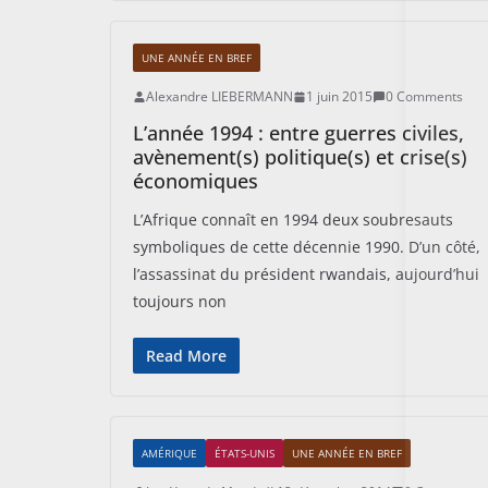
UNE ANNÉE EN BREF
Alexandre LIEBERMANN
1 juin 2015
0 Comments
L’année 1994 : entre guerres civiles,
avènement(s) politique(s) et crise(s)
économiques
L’Afrique connaît en 1994 deux soubresauts
symboliques de cette décennie 1990. D’un côté,
l’assassinat du président rwandais, aujourd’hui
toujours non
Read More
AMÉRIQUE
ÉTATS-UNIS
UNE ANNÉE EN BREF