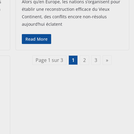
s
Alors qu’en Europe, les nations s’organisent pour
n
établir une reconstruction efficace du Vieux
Continent, des conflits encore non-résolus
aujourd’hui éclatent
Read More
Page 1 sur 3
1
2
3
»