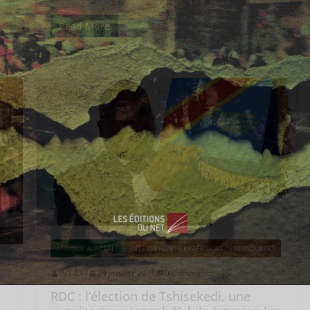
Read More
AFRIQUE AUSTRALE
INTERVENANTS EXTÉRIEURS
RESSOURCES
INT EXT
29 janvier 2019
0 Comments
RDC : l’élection de Tshisekedi, une