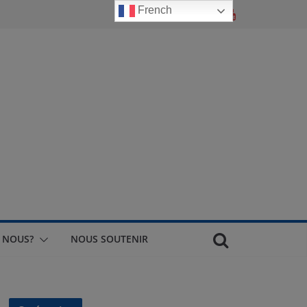
French
 NOUS?
NOUS SOUTENIR