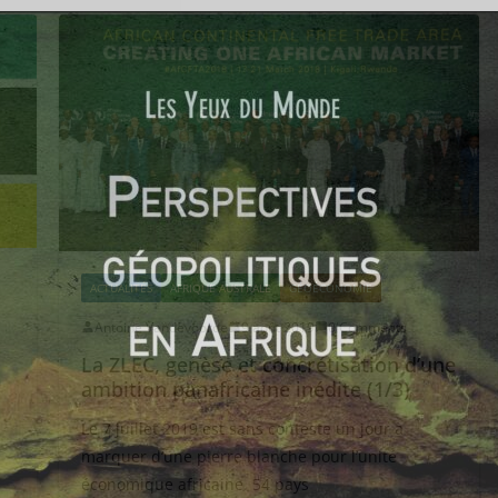
ACTUALITÉS
AFRIQUE AUSTRALE
GÉOÉCONOMIE
Antoine Vandevoorde
9 août 2019
0 Comments
La ZLEC, genèse et concrétisation d’une
ambition panafricaine inédite (1/3)
Le 7 juillet 2019 est sans conteste un jour à
e
marquer d’une pierre blanche pour l’unité
économique africaine. 54 pays