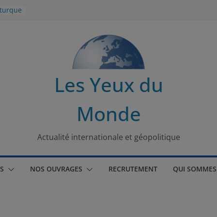
 turque
t
lit
s de la
Les Yeux du
seaux
Monde
tional
Actualité internationale et géopolitique
S
NOS OUVRAGES
RECRUTEMENT
QUI SOMMES