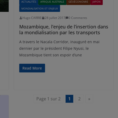
ACTUALITÉS
AFRIQUE AUSTRALE
GÉOÉCONOMIE
JAPON
MONDIALISATION ET ENJEUX
Hugo CARRIE
28 juillet 2017
0 Comments
Mozambique, l’enjeu de l’insertion dans
la mondialisation par les transports
A travers le Nacala Corridor, inauguré en mai
dernier par le président Filipe Nyusi, le
Mozambique tient son espoir d’une
Read More
Page 1 sur 2
1
2
»