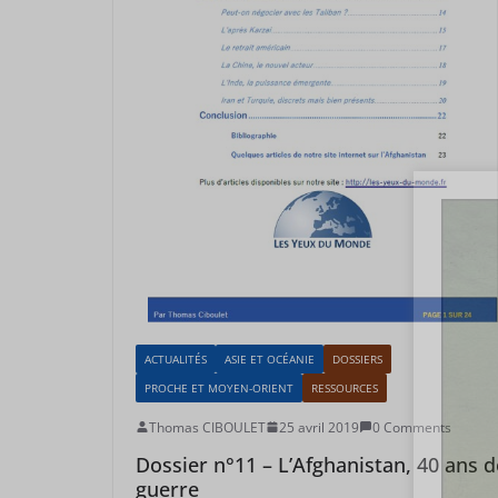
ACTUALITÉS
ASIE ET OCÉANIE
DOSSIERS
PROCHE ET MOYEN-ORIENT
RESSOURCES
Thomas CIBOULET
25 avril 2019
0 Comments
Dossier n°11 – L’Afghanistan, 40 ans d
guerre