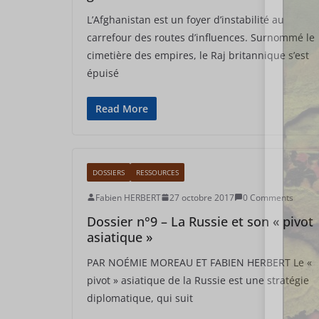
L’Afghanistan est un foyer d’instabilité au
carrefour des routes d’influences. Surnommé le
cimetière des empires, le Raj britannique s’est
épuisé
Read More
DOSSIERS
RESSOURCES
Fabien HERBERT
27 octobre 2017
0 Comments
Dossier n°9 – La Russie et son « pivot
asiatique »
PAR NOÉMIE MOREAU ET FABIEN HERBERT Le «
pivot » asiatique de la Russie est une stratégie
diplomatique, qui suit