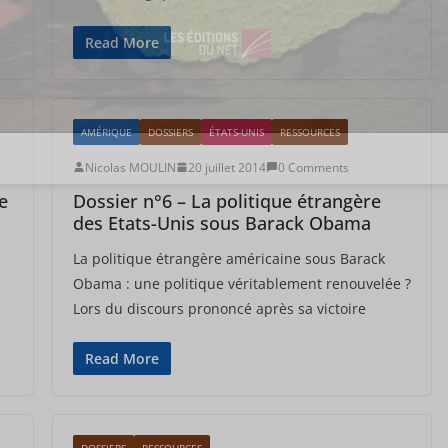
Read More
AMÉRIQUE
DOSSIERS
ÉTATS-UNIS
RESSOURCES
Nicolas MOULIN
20 juillet 2014
0 Comments
e
Dossier n°6 – La politique étrangère
des Etats-Unis sous Barack Obama
La politique étrangère américaine sous Barack
Obama : une politique véritablement renouvelée ?
Lors du discours prononcé après sa victoire
Read More
DOSSIERS
RESSOURCES