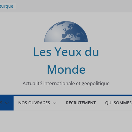
 turque
t
lit
s de la
Les Yeux du
seaux
Monde
tional
Actualité internationale et géopolitique
S
NOS OUVRAGES
RECRUTEMENT
QUI SOMMES