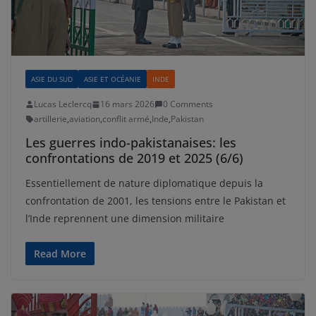
ASIE DU SUD
ASIE ET OCÉANIE
INDE
Lucas Leclercq
16 mars 2026
0 Comments
artillerie
,
aviation
,
conflit armé
,
Inde
,
Pakistan
Les guerres indo-pakistanaises: les
confrontations de 2019 et 2025 (6/6)
Essentiellement de nature diplomatique depuis la
confrontation de 2001, les tensions entre le Pakistan et
l’Inde reprennent une dimension militaire
Read More