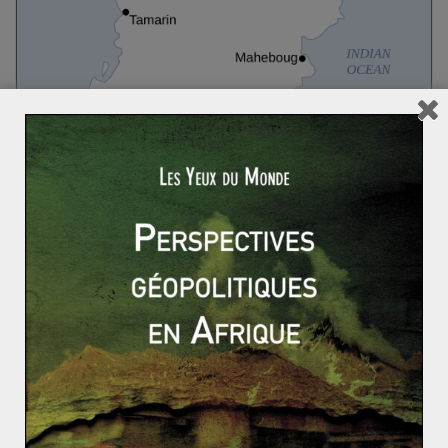
AFRIQUE DE L'EST
ASIE ET OCÉANIE
OCÉAN INDIEN
INT EXT
8 juin 2026
0 Comments
Les océans montent, la géopolitique
bascule et les naïfs reculent (1/3)
Ce serait prendre l’écume de l’événement pour la
profondeur du courant, et confondre le fracas apparent
d’une séquence diplomatique avec
Read More