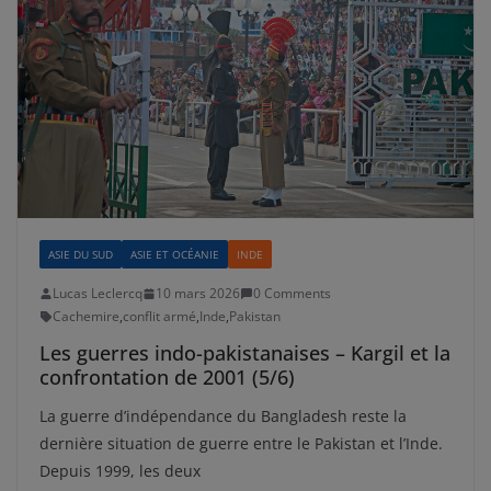
ASIE DU SUD
ASIE ET OCÉANIE
INDE
Lucas Leclercq
10 mars 2026
0 Comments
Cachemire
,
conflit armé
,
Inde
,
Pakistan
Les guerres indo-pakistanaises – Kargil et la
confrontation de 2001 (5/6)
La guerre d’indépendance du Bangladesh reste la
dernière situation de guerre entre le Pakistan et l’Inde.
Depuis 1999, les deux