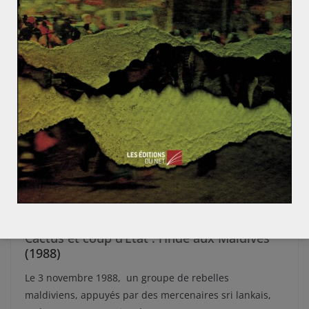
ASIE DU SUD
ASIE ET OCÉANIE
INDE
Lucas Leclercq
15 avril 2026
0 Comments
Cactus et coup d’État : l’Inde aux Maldives
(1988)
Le 3 novembre 1988, un groupe de rebelles
maldiviens, appuyés par des mercenaires sri lankais,