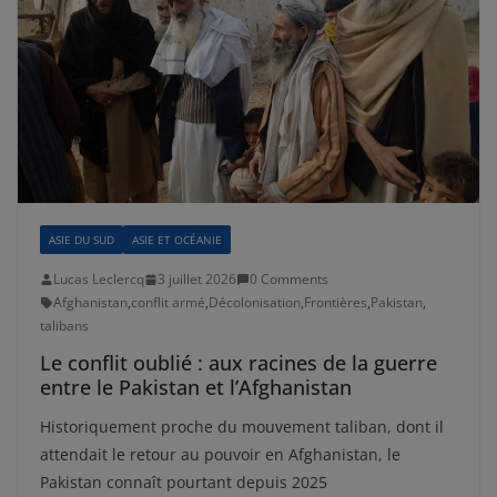
ASIE DU SUD
ASIE ET OCÉANIE
Lucas Leclercq
3 juillet 2026
0 Comments
Afghanistan
,
conflit armé
,
Décolonisation
,
Frontières
,
Pakistan
,
talibans
Le conflit oublié : aux racines de la guerre
entre le Pakistan et l’Afghanistan
Historiquement proche du mouvement taliban, dont il
attendait le retour au pouvoir en Afghanistan, le
Pakistan connaît pourtant depuis 2025