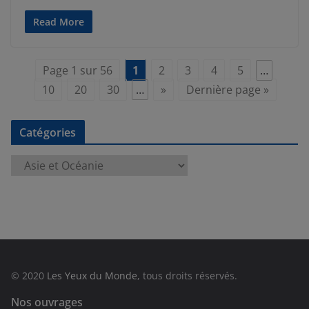
Read More
Page 1 sur 56
1
2
3
4
5
…
10
20
30
…
»
Dernière page »
Catégories
C
a
t
é
g
o
r
© 2020
Les Yeux du Monde
, tous droits réservés.
i
e
Nos ouvrages