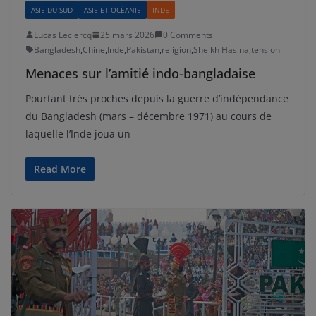
ASIE DU SUD
ASIE ET OCÉANIE
INDE
Lucas Leclercq
25 mars 2026
0 Comments
Bangladesh
,
Chine
,
Inde
,
Pakistan
,
religion
,
Sheikh Hasina
,
tension
Menaces sur l’amitié indo-bangladaise
Pourtant très proches depuis la guerre d’indépendance
du Bangladesh (mars – décembre 1971) au cours de
laquelle l’Inde joua un
Read More