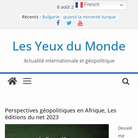
Passer
French
8 août 2026
au
Récents :
Bulgarie : quand la minorité turque
contenu
était contrainte à l’effacement
L’Armée insurrectionnelle
ukrainienne (UPA) : entre conflit
Les Yeux du Monde
mémoriel et lutte pour
l’indépendance
Le conflit oublié : aux racines de la
guerre entre le Pakistan et
Actualité internationale et géopolitique
l’Afghanistan
Majorités numériques et réseaux
sociaux : le tournant international
Le charbon, ou les limites du
modèle énergétique chinois
Perspectives géopolitiques en Afrique, Les
éditions du net 2023
Deuxiè
me