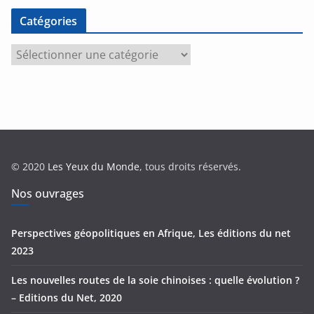
Catégories
C
a
t
é
g
o
r
© 2020
Les Yeux du Monde
, tous droits réservés.
i
e
Nos ouvrages
s
Perspectives géopolitiques en Afrique, Les éditions du net
2023
Les nouvelles routes de la soie chinoises : quelle évolution ?
– Editions du Net, 2020