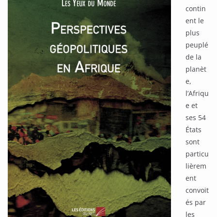
contin
ent le
plus
peuplé
de la
planèt
e,
l’Afriqu
e et
ses 54
États
sont
particu
lièrem
ent
convoit
és par
les