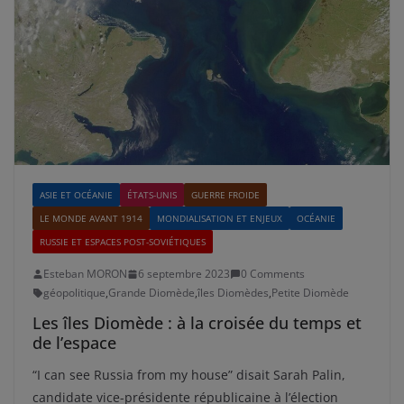
ASIE ET OCÉANIE
ÉTATS-UNIS
GUERRE FROIDE
LE MONDE AVANT 1914
MONDIALISATION ET ENJEUX
OCÉANIE
RUSSIE ET ESPACES POST-SOVIÉTIQUES
Esteban MORON
6 septembre 2023
0 Comments
géopolitique
,
Grande Diomède
,
îles Diomèdes
,
Petite Diomède
Les îles Diomède : à la croisée du temps et
de l’espace
“I can see Russia from my house” disait Sarah Palin,
candidate vice-présidente républicaine à l’élection