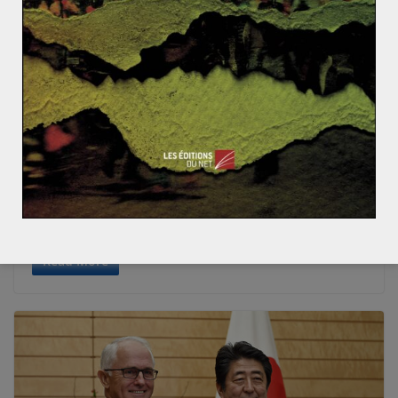
ACTUALITÉS
ASIE DU SUD
ASIE DU SUD-EST
ASIE ET OCÉANIE
CHINE
OCÉANIE
Noémie GELIS
27 juin 2019
0 Comments
L’ASEAN : une puissance de “l’indo-
pacifisme” ?
Ces samedi 22 et dimanche 23 juin, les dirigeants des
différents pays de l’ASEAN (Association des nations de
l’Asie du
Read More