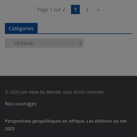
Page 1 sur 2
1
2
»
Catégories
C
a
t
é
g
o
r
© 2020
Les Yeux du Monde
, tous droits réservés.
i
e
Nos ouvrages
s
Perspectives géopolitiques en Afrique, Les éditions du net
2023