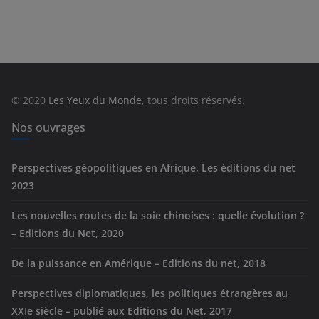
a
t
é
g
o
r
© 2020
Les Yeux du Monde
, tous droits réservés.
i
e
Nos ouvrages
s
Perspectives géopolitiques en Afrique, Les éditions du net
2023
Les nouvelles routes de la soie chinoises : quelle évolution ?
– Editions du Net, 2020
De la puissance en Amérique – Editions du net, 2018
Perspectives diplomatiques, les politiques étrangères au
XXIe siècle – publié aux Editions du Net, 2017