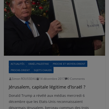
ACTUALITÉS
ISRAËL-PALESTINE
PROCHE ET MOYEN-ORIENT
PROCHE-ORIENT
SUJETS CHAUDS
Simon ROUSSEAU
14 décembre 2017
0 Comments
Jérusalem, capitale légitime d’Israël ?
Donald Trump a révélé aux médias mercredi 6
décembre que les Etats-Unis reconnaissaient
désormais Jérusalem, berceau commun des trois