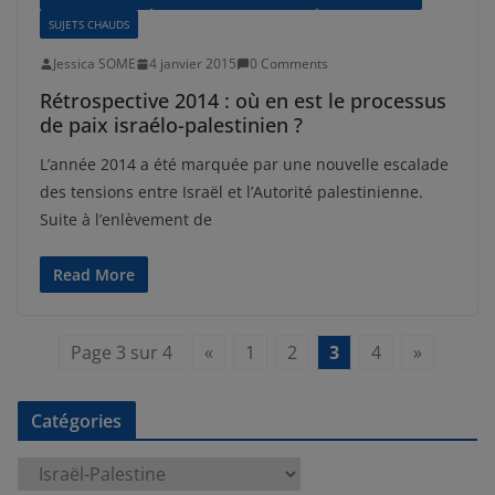
SUJETS CHAUDS
Jessica SOME
4 janvier 2015
0 Comments
Rétrospective 2014 : où en est le processus
de paix israélo-palestinien ?
L’année 2014 a été marquée par une nouvelle escalade
des tensions entre Israël et l’Autorité palestinienne.
Suite à l’enlèvement de
Read More
Page 3 sur 4
«
1
2
3
4
»
Catégories
C