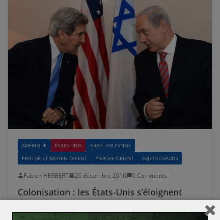
AMÉRIQUE
ÉTATS-UNIS
ISRAËL-PALESTINE
PROCHE ET MOYEN-ORIENT
PROCHE-ORIENT
SUJETS CHAUDS
Fabien HERBERT
26 décembre 2016
0 Comments
Colonisation : les États-Unis s’éloignent
d’Israël