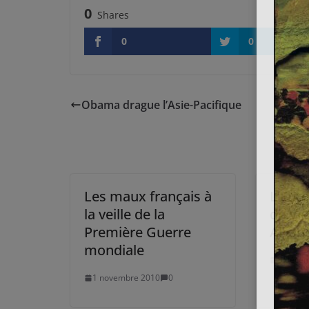
0
Shares
0
0
Obama drague l’Asie-Pacifique
Les maux français à
L’Eur
la veille de la
de Vie
Première Guerre
Allian
mondiale
5 déce
1 novembre 2010
0