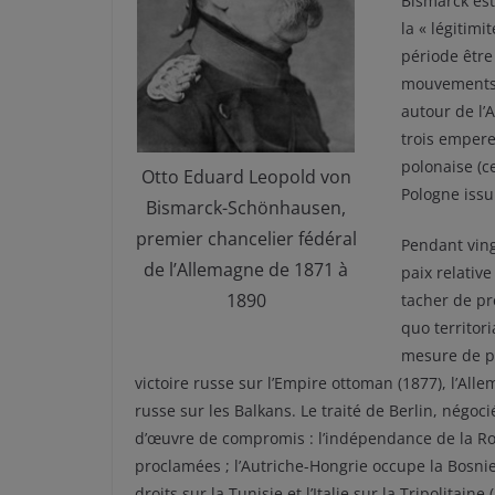
Bismarck es
la « légitimi
période être
mouvements d
autour de l’
trois empere
polonaise (c
Otto Eduard Leopold von
Pologne issu
Bismarck-Schönhausen,
premier chancelier fédéral
Pendant ving
de l’Allemagne de 1871 à
paix relative
1890
tacher de pr
quo territor
mesure de pr
victoire russe sur l’Empire ottoman (1877), l’Al
russe sur les Balkans. Le traité de Berlin, négoc
d’œuvre de compromis : l’indépendance de la Rou
proclamées ; l’Autriche-Hongrie occupe la Bosnie
droits sur la Tunisie et l’Italie sur la Tripolitai