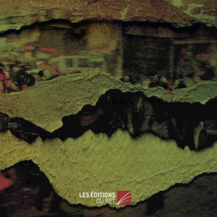
0
0
La « supercommission » américaine sur la dette
échoue : quelles conséquences pour les Etats-Un
is et le reste du monde ?
ope du congrès
Louis-Philippe
nne et la Sainte
d’Orléans, le dernier
ce (1815 – 1830)
roi de France (1/2)
mbre 2011
0
11 septembre 2013
0