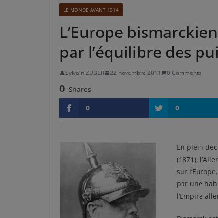
LE MONDE AVANT 1914
L’Europe bismarckienn
par l’équilibre des p
Sylvain ZUBER
22 novembre 2011
0 Comments
0
Shares
0
0
En plein déco
(1871), l’Al
sur l’Europe
par une habi
l’Empire all