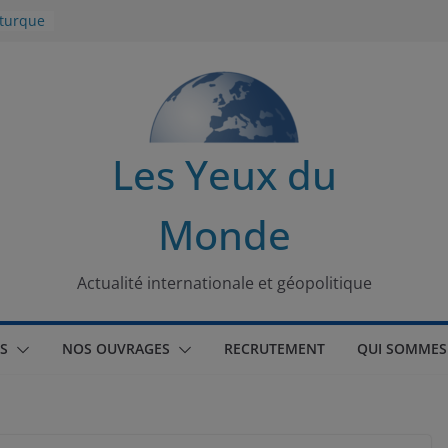
 turque
t
lit
s de la
Les Yeux du
seaux
Monde
tional
Actualité internationale et géopolitique
S
NOS OUVRAGES
RECRUTEMENT
QUI SOMMES