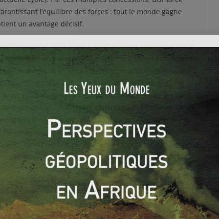
arantissant l’équilibre des forces : tout le monde gagne
ient un avantage décisif.
est l’isolement de la France. Le chancelier avait conscience
l’Alsace-Lorraine aboutirait un jour ou l’autre à une nouvelle
re sa stratégie de 1870 : s’assurer qu’en cas de guerre, la
ans cette optique qu’il conçoit en 1882 la Triplice. Cette
’Empire Austro-hongrois (Bismarck ayant travaillé à « faire
e à Sadowa en 1866 contre l’Allemagne) et l’Italie (dont les
ntervention française de 1881). Pour parachever son œuvre,
Grande Bretagne (il appuie la cession de Chypre à la
 traité secret de « contre-assurance » (soutien de l’Allemagne
arantie a minima d’une neutralité bienveillante contre la
 à la démission du chancelier. Fondé sur le secret et sur
début du XXe siècle ont eu raison de lui.