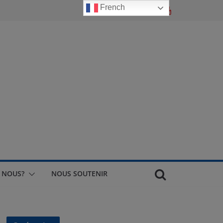
French
 NOUS?
NOUS SOUTENIR