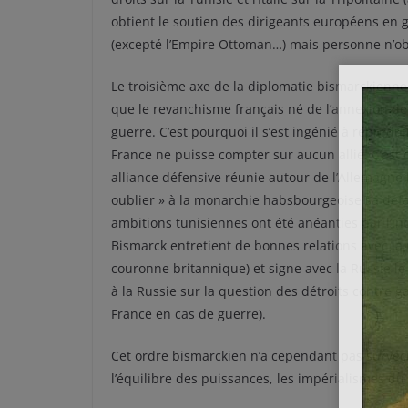
obtient le soutien des dirigeants européens en g
(excepté l’Empire Ottoman…) mais personne n’obt
Le troisième axe de la diplomatie bismarckienne 
que le revanchisme français né de l’annexion de 
guerre. C’est pourquoi il s’est ingénié à reprodui
France ne puisse compter sur aucun allié. C’est d
alliance défensive réunie autour de l’Allemagne l
oublier » à la monarchie habsbourgeoise sa défait
ambitions tunisiennes ont été anéanties par l’i
Bismarck entretient de bonnes relations avec la 
couronne britannique) et signe avec la Russie le
à la Russie sur la question des détroits contre g
France en cas de guerre).
Cet ordre bismarckien n’a cependant pas survécu
l’équilibre des puissances, les impérialismes du 