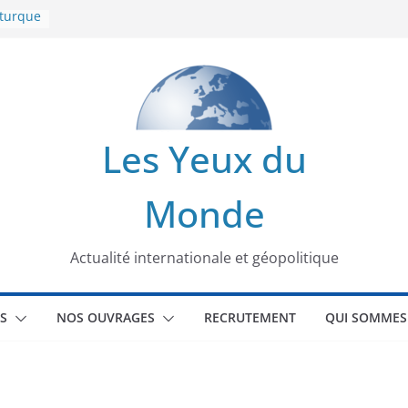
 turque
t
lit
s de la
Les Yeux du
seaux
Monde
tional
Actualité internationale et géopolitique
S
NOS OUVRAGES
RECRUTEMENT
QUI SOMMES