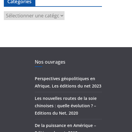
Catégories
C
a
t
é
g
o
r
Nos ouvrages
i
e
Perspectives géopolitiques en
s
Afrique, Les éditions du net 2023
Les nouvelles routes de la soie
chinoises : quelle évolution ? –
Editions du Net, 2020
De la puissance en Amérique –