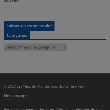
Site web
Catégories
C
a
t
é
g
o
r
© 2020
Les Yeux du Monde
, tous droits réservés.
i
e
Nos ouvrages
s
Perspectives géopolitiques en Afrique, Les éditions du net