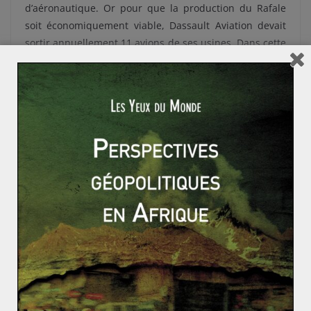
d’aéronautique. Or pour que la production du Rafale
soit économiquement viable, Dassault Aviation devait
sortir annuellement 11 avions de ses usines. Dans cette
relation d’interdépendance qui noue l’Etat et son
complexe militaro-industriel, l’Etat avait passé une
intention de commande de 225 appareils. Aujourd’hui,
l’exportation du Rafale permet donc à l’Etat de se
soulager financièrement puisqu’il n’a plus à supporter
seul le maintien en vie de la ligne de production. A ce
titre, avec 180 avions commandés effectivement, il est
certain que l’Etat français n’atteindra pas son intention
de commande de 225 appareils. Cela lui permet de
dégager des économies sur le budget et de les
réaffecter à d’autres investissements.
L’export d’armes est donc un enjeu économique et
stratégique relativement fragile parce qu’il est encadré
par des contraintes inhérentes à la nature de ce type