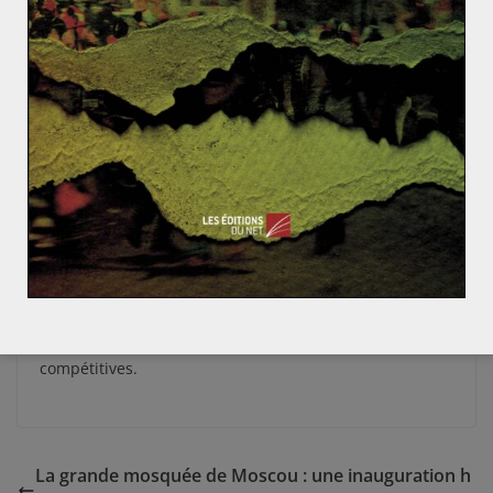
de marché. La solution serait-elle de pousser les
exportations le plus haut possible pour aider le
complexe militaro-industriel à se développer ? Non
plus. Si le secteur de la défense affiche un taux
d’ouverture trop important, si ses exportations
représente une trop grande part de son chiffre
d’affaires, alors il est trop dépendant de la conjoncture
internationale et peut souffrir de ses aléas
(détérioration des relations, embargos,…). Pour être
stable, un secteur de la défense doit en premier lieu
vendre à l’Etat national auquel il appartient. Cela
explique pourquoi seules les grandes puissances
peuvent se permettre d’avoir des BITD réellement
compétitives.
La grande mosquée de Moscou : une inauguration h