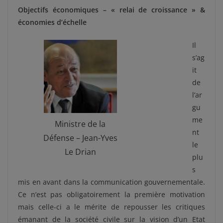
Objectifs économiques – « relai de croissance » &
économies d’échelle
Il
s’ag
it
de
l’ar
gu
me
Ministre de la
nt
Défense – Jean-Yves
le
Le Drian
plu
s
mis en avant dans la communication gouvernementale.
Ce n’est pas obligatoirement la première motivation
mais celle-ci a le mérite de repousser les critiques
émanant de la société civile sur la vision d’un Etat