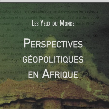
in
volution cubaine a considérablement développé les secteurs
éducation et de la santé. Pour l’éducation, Castro a développé
stème scolaire centralisé, gratuit pour tous. Selon le PNUD,
se situe au troisième rang mondial avec un taux
habétisation de 99,8%, loin devant les Etats-Unis (93,3%). Sur
cteur de la santé, Cuba affiche également des chiffres
tionnels. Dès son arrivée au pouvoir en 1959, Fidel Castro a
inscrire la gratuité de la santé dans la Constitution. Depuis, le
santé d’excellence par le biais d’investissements
oins. Le pays présente des taux de mortalité infantile parmi
decins au Brésil, en Argentine ou encore au Venezuela. En
lui du Brésil, de l’Inde, de la Chine. Un des enjeux de la
 de ce modèle.
r avec lui-même
n 2006 pour céder la place à son frère Raul. Cependant, la