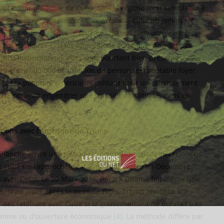
r l’avenir politique de Cuba, tant le régime n’est semblable à
Ni démocratie représentative, ni dictature. Cuba n’a jamais été
Etat de droit (…). Mais ce système n’est pas comparable avec les
ns nos mémoires »
. Si les oppositions au régime ne sont pas
tico-institutionnel, elles sont pourtant bien présentes, avec
t entre 600 000 et 1 million de personnes, véritable foyer
ce sur la politique américaine militant pour un durcissement
018 pourrait engendrer une transition politique, dans un
ations avec l’Amérique de Trump
Blanche ouvre une période d’incertitude quant aux relations
it initié un rapprochement avec Raul Castro en Décembre
ues avec Cuba. Le 20 Mars 2016, Barack Obama fait même une
28. Trois jours après la mort de Fidel, Trump annonce sur
el des relations avec Cuba si le gouvernement ne donnait pas
l’homme ou d’ouverture économique
[4]
. La méthode diffère par