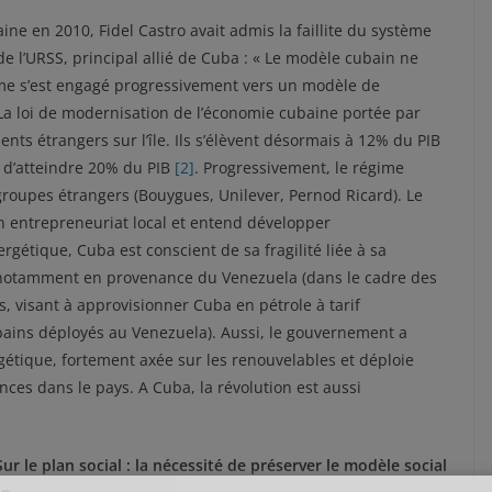
ne en 2010, Fidel Castro avait admis la faillite du système
e l’URSS, principal allié de Cuba : « Le modèle cubain ne
me s’est engagé progressivement vers un modèle de
La loi de modernisation de l’économie cubaine portée par
ents étrangers sur l’île. Ils s’élèvent désormais à 12% du PIB
st d’atteindre 20% du PIB
[2]
. Progressivement, le régime
s groupes étrangers (Bouygues, Unilever, Pernod Ricard). Le
 entrepreneuriat local et entend développer
rgétique, Cuba est conscient de sa fragilité liée à sa
notamment en provenance du Venezuela (dans le cadre des
, visant à approvisionner Cuba en pétrole à tarif
ains déployés au Venezuela). Aussi, le gouvernement a
gétique, fortement axée sur les renouvelables et déploie
ces dans le pays. A Cuba, la révolution est aussi
 le plan social : la nécessité de préserver le modèle social