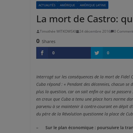
ACTUALITÉS
AMÉRIQUE
AMÉRIQUE LATINE
La mort de Castro: q
Timothée WITKOWSKI
24 décembre 2016
0 Comment
0
Shares
0
0
Interrogé sur les conséquences de la mort de Fidel
Cuba répond : « Pendant des décennies, chacun se d
plus la question, car on sait enfin ce qui se passera
en creux que Cuba a tenu une place hors norme dans 
parvenu à se maintenir à contre-courant en dépit d
du père de la Révolution questionne la place de Cub
– Sur le plan économique : poursuivre la trans