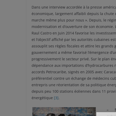
Dans une interview accordée à la presse américai
économique, largement affaibli depuis la chute d
marche même plus pour nous ». Depuis, le régi
modernisation et d’ouverture de son économie. 
Raul Castro en Juin 2014 favorise les investissem
et l’objectif affiché par les autorités cubaines e
assouplit ses règles fiscales et attire les grand
gouvernement a même favorisé l’émergence d’un
progressivement le secteur privé. Sur le plan éne
dépendance aux importations d’hydrocarbures 
accords Petrocaribe, signés en 2005 avec Caracas
préférentiel contre un échange de médecins cub
entrepris une réorientation de sa politique éner
depuis peu 100 stations éoliennes dans 11 provin
énergétique
[3]
.
– Sur