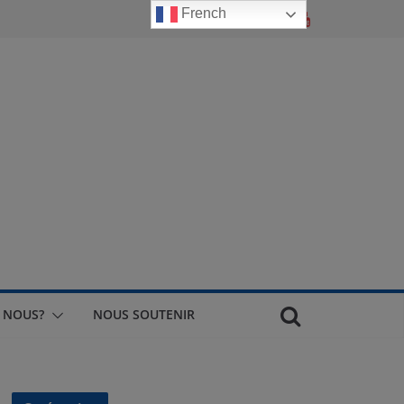
French
 NOUS?
NOUS SOUTENIR