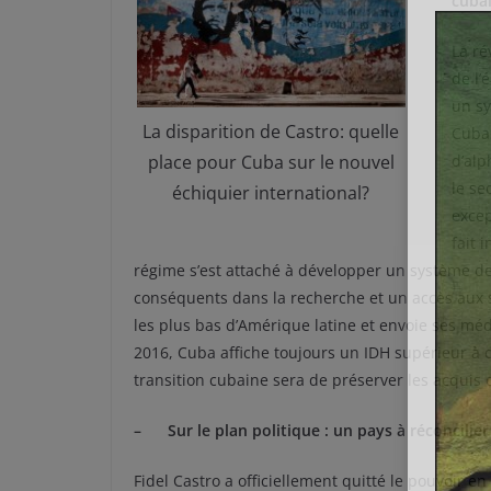
cuba
La ré
de l’
un sy
La disparition de Castro: quelle
Cuba 
place pour Cuba sur le nouvel
d’alp
le se
échiquier international?
excep
fait 
régime s’est attaché à développer un système de 
conséquents dans la recherche et un accès aux s
les plus bas d’Amérique latine et envoie ses mé
2016, Cuba affiche toujours un IDH supérieur à ce
transition cubaine sera de préserver les acquis
– Sur le plan politique : un pays à réconcilie
Fidel Castro a officiellement quitté le pouvoir e