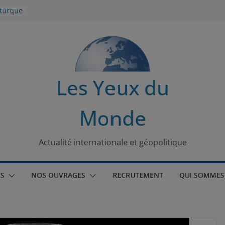
 turque
t
lit
s de la
Les Yeux du
seaux
Monde
tional
Actualité internationale et géopolitique
S
NOS OUVRAGES
RECRUTEMENT
QUI SOMMES