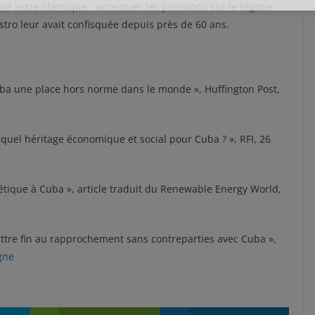
rme reste identique : accentuer les pressions sur le régime
tro leur avait confisquée depuis près de 60 ans.
ba une place hors norme dans le monde », Huffington Post,
quel héritage économique et social pour Cuba ? », RFI, 26
étique à Cuba », article traduit du Renewable Energy World,
ttre fin au rapprochement sans contreparties avec Cuba »,
igne