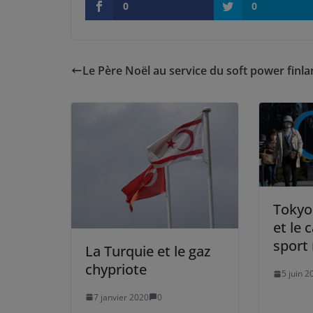
0
0
Le Père Noël au service du soft power finla
Tokyo 
et le 
sport 
La Turquie et le gaz
chypriote
5 juin 2
7 janvier 2020
0