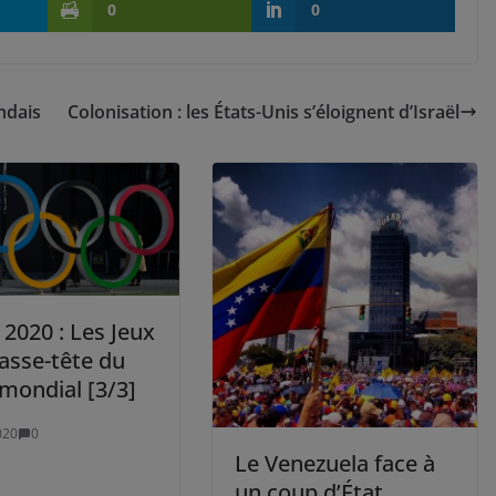
0
0
ndais
Colonisation : les États-Unis s’éloignent d’Israël
2020 : Les Jeux
casse-tête du
mondial [3/3]
020
0
Le Venezuela face à
un coup d’État