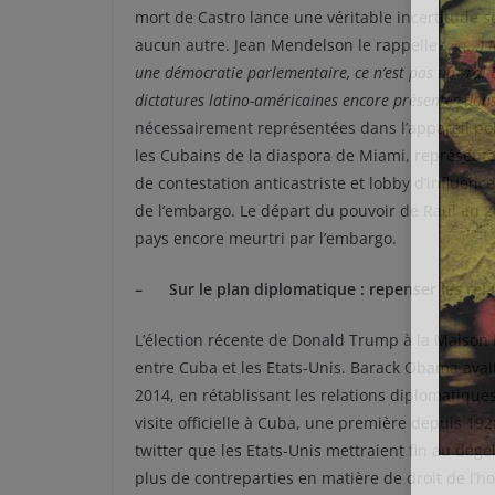
mort de Castro lance une véritable incertitude su
aucun autre. Jean Mendelson le rappelle : «
(…) 
une démocratie parlementaire, ce n’est pas un vrai 
dictatures latino-américaines encore présentes da
nécessairement représentées dans l’appareil poli
les Cubains de la diaspora de Miami, représentan
de contestation anticastriste et lobby d’influen
de l’embargo. Le départ du pouvoir de Raul en 2
pays encore meurtri par l’embargo.
– Sur le plan diplomatique : repenser les rel
L’élection récente de Donald Trump à la Maison 
entre Cuba et les Etats-Unis. Barack Obama ava
2014, en rétablissant les relations diplomatiq
visite officielle à Cuba, une première depuis 19
twitter que les Etats-Unis mettraient fin au dég
plus de contreparties en matière de droit de 