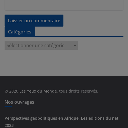
Catégories
C
a
t
é
g
o
r
© 2020
Les Yeux du Monde
, tous droits réservés.
i
e
Nos ouvrages
s
Perspectives géopolitiques en Afrique, Les éditions du net
2023