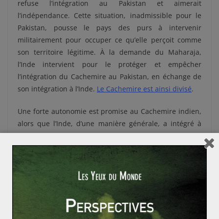
refuse l’intégration au Pakistan et aimerait
l’indépendance. Cette situation, inadmissible pour le
Pakistan, pousse le pays des purs à intervenir
militairement pour occuper ce qu’elle perçoit comme
son territoire légitime. À la demande du Maharaja,
l’Inde intervient pour le protéger et empêcher
l’intégration du Cachemire au Pakistan, en échange de
son intégration à l’Inde.
Le Cachemire est ainsi divisé
.
Une forte autonomie est promise au Cachemire indien,
alors que l’Inde, d’une manière générale, a intégré à
son territoire plusieurs Etats princiers comme le Sikkim.
Pourtant, cette autonomie ne voit jamais la jour et la
population musulmane perçoit New Delhi comme un
gouvernement d’occupation. Différents groupes armés
apparaissent. Le premier à mener l’insurrection est le
« Jammu & Kashmir Liberation Front », qui prône
l’indépendance du Cachemire. L’armée indienne doit se