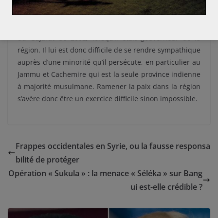
Intouchables, le groupe de castes le plus marginalisé et
le plus discriminé du sous-continent indien. Modi lui-
même a eu un rôle plus que douteux dans les émeutes
du Gujarat de 2002, lorsqu’il était gouverneur de la
région. Il lui est donc difficile de se rendre sympathique
auprès d’une minorité qu’il persécute, en particulier au
Jammu et Cachemire qui est la seule province indienne
à majorité musulmane. Ramener la paix dans la région
s’avère donc être un exercice difficile sinon impossible.
Frappes occidentales en Syrie, ou la fausse responsa
bilité de protéger
Opération « Sukula » : la menace « Séléka » sur Bang
ui est-elle crédible ?