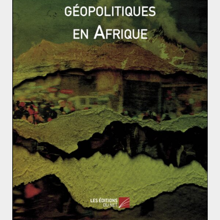
déployer dans la région pour lutter et les exactions sont
nombreuses contre la population civile. D’autres
mouvements, islamistes et
largement soutenus par
Islamabad
, apparaissent dès le début des années 90 :
le Hizb-ul Mujahideen, le Lashkar-e Tayyba et le Jaysh-e
Mohammad notamment. Une grande partie des
hindous de la vallée du Cachemire de Srinagar
(majorité musulmane) est contrainte à l’expulsion,
estimée à 400 000 personnes.
Les tensions sont donc réelles entre hindous et
musulmans.
L’arrivée du BJP
au pouvoir n’arrange rien :
nationaliste hindou, le gouvernement de Modi multiplie
les réformes pour discréditer l’apport islamique en
Inde, dans un pays où les inégalités touchent fortement
la minorité religieuse : la proportion de musulmans
vivant sous le seuil de pauvreté dans les villes
indiennes est plus importante que celle des