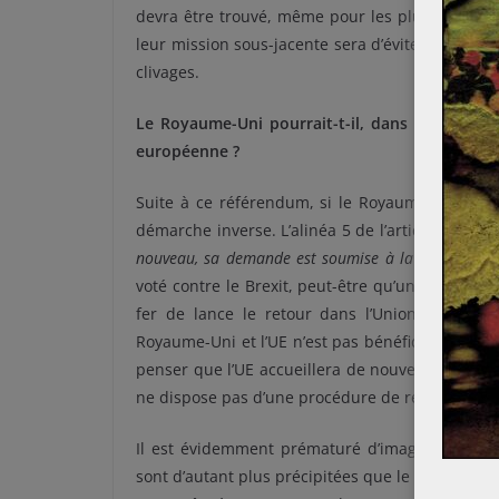
devra être trouvé, même pour les plus ardus. L
leur mission sous-jacente sera d’éviter une div
clivages.
Le Royaume-Uni pourrait-t-il, dans un futur p
européenne ?
Suite à ce référendum, si le Royaume-Uni se reti
démarche inverse. L’alinéa 5 de l’article 50 prév
nouveau, sa demande est soumise à la procédure vi
voté contre le Brexit, peut-être qu’une procha
fer de lance le retour dans l’Union européenn
Royaume-Uni et l’UE n’est pas bénéfique pour l
penser que l’UE accueillera de nouveau le pays e
ne dispose pas d’une procédure de ré-adhésion s
Il est évidemment prématuré d’imaginer le ret
sont d’autant plus précipitées que le Royaume-Un