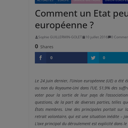
ACTUALITÉS
EUROPE
GRANDE-BRETAGNE
UNION EUROPÉ
Comment un Etat peut-
européenne ?
Sophie GUILLERMIN-GOLET
10 juillet 2016
0 Commen
0
Shares
0
0
Le 24 juin dernier, l’Union européenne (UE) a été 
ou non du Royaume-Uni dans l’UE, 51,9% des suffrag
voter pour la sortie de leur pays de l’associatio
questions, de la part de diverses parties, telles q
États membres. Une des principales portait sur l
retrait volontaire, qui est une situation inédite – 
L’axe principal du déroulement est explicité dans le