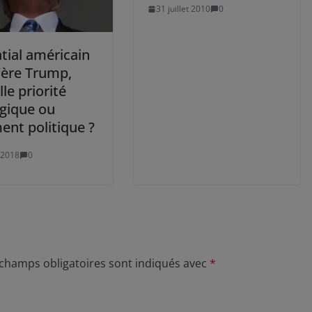
31 juillet 2010
0
tial américain
’ère Trump,
le priorité
égique ou
ent politique ?
 2018
0
 champs obligatoires sont indiqués avec
*