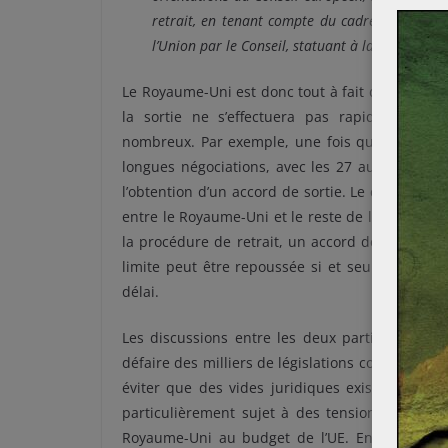
retrait, en tenant compte du cadre de ses rel
l’Union par le Conseil, statuant à la majorité
Le Royaume-Uni est donc tout à fait dans son dr
la sortie ne s’effectuera pas rapidement, e
nombreux. Par exemple, une fois que le gouver
longues négociations, avec les 27 autres Etats
l’obtention d’un accord de sortie. Le contenu d
entre le Royaume-Uni et le reste de l’UE. De p
la procédure de retrait, un accord devra oblig
limite peut être repoussée si et seulement si 
délai.
Les discussions entre les deux parties concer
défaire des milliers de législations communes. 
éviter que des vides juridiques existent après
particulièrement sujet à des tensions concerne
Royaume-Uni au budget de l’UE. En somme, d