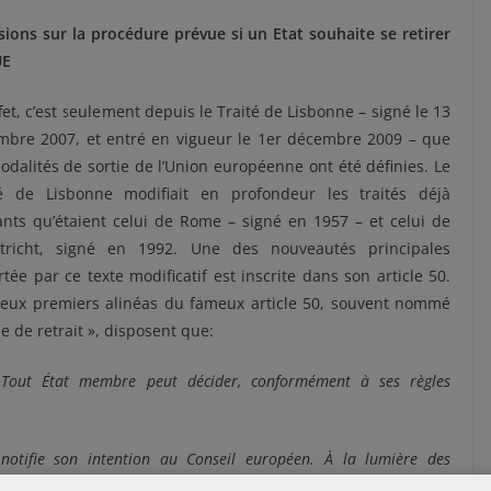
sions sur la procédure prévue si un Etat souhaite se retirer
UE
fet, c’est seulement depuis le Traité de Lisbonne – signé le 13
mbre 2007, et entré en vigueur le 1er décembre 2009 – que
odalités de sortie de l’Union européenne ont été définies. Le
té de Lisbonne modifiait en profondeur les traités déjà
ants qu’étaient celui de Rome – signé en 1957 – et celui de
tricht, signé en 1992. Une des nouveautés principales
tée par ce texte modificatif est inscrite dans son article 50.
deux premiers alinéas du fameux article 50, souvent nommé
se de retrait », disposent que:
 Tout État membre peut décider, conformément à ses règles
notifie son intention au Conseil européen. À la lumière des
cie et conclut avec cet État un accord fixant les modalités de son