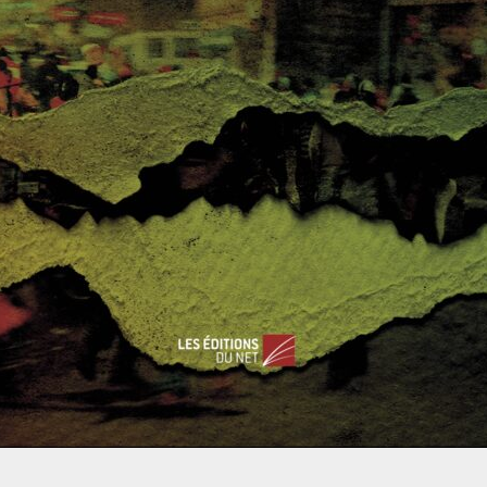
es négociateurs ont beaucoup de travail devant eux. Une de
ision profonde de l’UE, et d’empêcher la création de nouveaux
lus ou moins proche, revenir frapper à la porte de l’Union
re vraiment de l’UE, il pourrait tout à fait un jour faire la
oit que «
Si l’État qui s’est retiré de l’Union demande à adhérer à
sée à l’article 49
». Etant donné que 75% des 18-25 ans ont
ine génération de femmes et d’hommes politiques fera de son
e. Cela pourrait se produire si l’accord négocié entre le
a première des parties concernées. Cependant, rien ne laisse
n déroulant le tapis rouge. De plus, un Etat qui sort de l’UE
implifiée.
our du Royaume-Uni au sein de l’UE. De telles suppositions
i n’a toujours pas notifié son intention au Conseil européen.