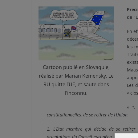
Préci
de l’
En ef
déce
les m
Trai
exist
Cartoon publié en Slovaquie,
Maas
réalisé par Marian Kemensky. Le
appor
RU quitte l’UE, et saute dans
Les 
l’inconnu.
« clo
«
1.
constitutionnelles, de se retirer de l’Union.
2. L’État membre qui décide de se retirer 
orientations du Conseil européen, l’Union négo