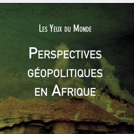
ations futures avec l’Union. Cet accord (…) est conclu au nom de
 qualifiée, après approbation du Parlement européen.
»
oit de demander un retrait volontaire unilatéral. Cependant,
t les obstacles à surmonter paraissent actuellement très
nement aura notifié son intention au Conseil européen, de
 membres, vont débuter. Ces négociations devront aboutir à
e cet accord devra fixer comment se dérouleront les relations
lus, à partir du moment où le Royaume-Uni décidera de lancer
atoirement être trouvé dans les deux années à venir. La date
le Conseil européen vote à l’unanimité la prolongation de ce
nées seront certainement longues et compliquées. Il faudra
En parallèle, le Royaume-Uni devra légiférer rapidement pour
 l’annulation de règlements de l’UE. Un sujet qui s’annonce
ra les modalités de la fin de la contribution financière du
e nombreux sujets devront être abordés, et un consensus