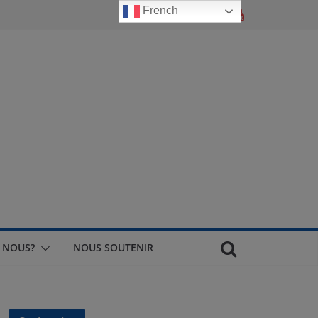
French
 NOUS?
NOUS SOUTENIR