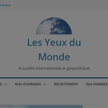
 turque
t
lit
s de la
Les Yeux du
seaux
Monde
tional
Actualité internationale et géopolitique
S
NOS OUVRAGES
RECRUTEMENT
QUI SOMMES