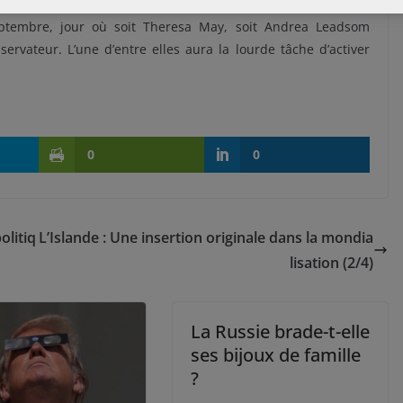
ant que David Cameron sera Premier ministre. Le processus de
eptembre, jour où soit Theresa May, soit Andrea Leadsom
ervateur. L’une d’entre elles aura la lourde tâche d’activer
0
0
olitiq
L’Islande : Une insertion originale dans la mondia
lisation (2/4)
La Russie brade-t-elle
ses bijoux de famille
?