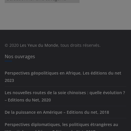
a
t
é
g
o
r
© 2020
Les Yeux du Monde
, tous droits réservés.
i
e
Nos ouvrages
s
Perspectives géopolitiques en Afrique, Les éditions du net
2023
Les nouvelles routes de la soie chinoises : quelle évolution ?
– Editions du Net, 2020
De la puissance en Amérique – Editions du net, 2018
Perspectives diplomatiques, les politiques étrangères au