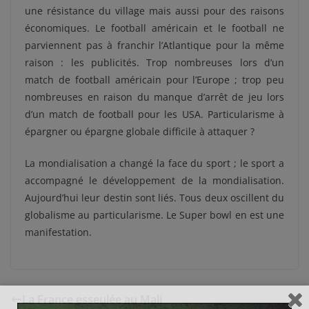
une résistance du village mais aussi pour des raisons
économiques. Le football américain et le football ne
parviennent pas à franchir l’Atlantique pour la même
raison : les publicités. Trop nombreuses lors d’un
match de football américain pour l’Europe ; trop peu
nombreuses en raison du manque d’arrêt de jeu lors
d’un match de football pour les USA. Particularisme à
épargner ou épargne globale difficile à attaquer ?
La mondialisation a changé la face du sport ; le sport a
accompagné le développement de la mondialisation.
Aujourd’hui leur destin sont liés. Tous deux oscillent du
globalisme au particularisme. Le Super bowl en est une
manifestation.
La France esseulée au Mali