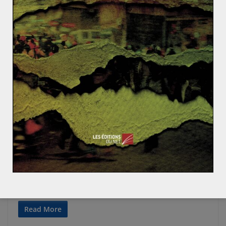
ACTUALITÉS
AMÉRIQUE
Lucas MAUBERT
25 novembre 2017
0 Comments
Quel bilan pour Michelle Bachelet ?
Elle est indéniablement l’une des grandes figures du
Chili post-dictature. Michelle Bachelet vit pourtant ses
derniers mois au palais de
Read More