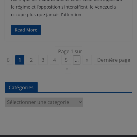
le régime et l’opposition s’intensifient, le Venezuela
occupe plus que jamais l’attention
Read More
Page 1 sur
6
1
2
3
4
5
…
»
Dernière page
»
Catégories
C
a
t
é
g