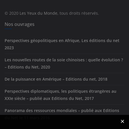
o
r
© 2020
Les Yeux du Monde
, tous droits réservés.
i
e
Nos ouvrages
s
Perspectives géopolitiques en Afrique, Les éditions du net
2023
Les nouvelles routes de la soie chinoises : quelle évolution ?
– Editions du Net, 2020
De la puissance en Amérique – Editions du net, 2018
Perspectives diplomatiques, les politiques étrangères au
XXIe siècle – publié aux Editions du Net, 2017
Panorama des ressources mondiales – publié aux Editions
du Net le 11 mars 2016