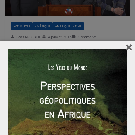
ACTUALITÉS
AMÉRIQUE
AMÉRIQUE LATINE
Lucas MAUBERT
14 janvier 2018
0 Comments
Le Pérou en pleine crise politique
Les nouvelles turbulences liées au scandale
international de corruption Odebrecht ont bien failli
faire tomber le président du Pérou, Pedro
Read More