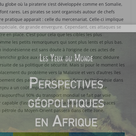
 du globe où la piraterie s’est développée comme en Somalie,
 font rares. Les pirates se sont organisés autour de chefs
e pratique apparait : celle du mercenariat. Celle-ci implique
 spéciale, de grande envergure. Cependant, ces attaques se
re en place. C’est pour cela que les cibles les plus
mme les petits remorqueurs qui sont plus lents et plus bas.
 indonésienne est sans doute à l’origine de ces actes de
’enrichir grâce aux richesses volées. On peut donc déduire
rsuite de sa politique de sécurité. Mais si pour le moment les
acement du problème vers la Malaisie et vers d’autres îles
ement des patrouilles et du savoir-faire de l’Indonésie dans
t enjeu a un coût important mais permet également de
ujourd’hui 90% du transport mondial se fait par voie
r capable d’assurer elle-même la sécurité de ses espaces
 pétrole du Moyen-Orient passera dans cette zone.