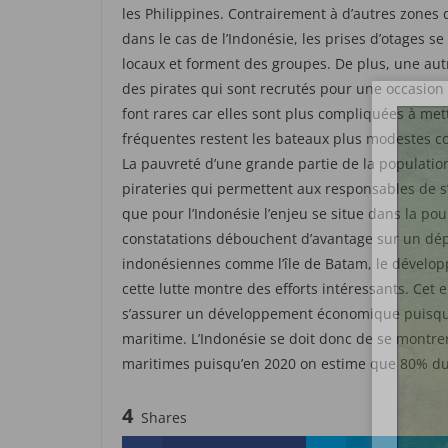
les Philippines. Contrairement à d’autres zones
dans le cas de l’Indonésie, les prises d’otages se
locaux et forment des groupes. De plus, une autr
des pirates qui sont recrutés pour une occasion
font rares car elles sont plus compliquées à mett
fréquentes restent les bateaux plus modestes co
La pauvreté d’une grande partie de la population
pirateries qui permettent aux responsables de s
que pour l’Indonésie l’enjeu se situe dans la pou
constatations débouchent d’avantage sur un dépl
indonésiennes comme l’île de Batam, le développ
cette lutte montre des efforts intéressants. Ce
s’assurer un développement économique puisqu’a
maritime. L’Indonésie se doit donc de se montre
maritimes puisqu’en 2020 on estime que 80% du
4
Shares