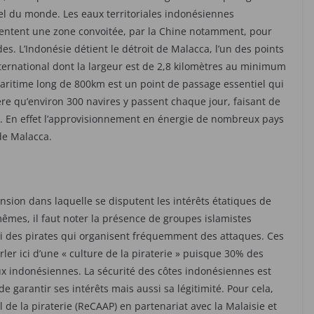
el du monde. Les eaux territoriales indonésiennes
entent une zone convoitée, par la Chine notamment, pour
s. L’Indonésie détient le détroit de Malacca, l’un des points
ernational dont la largeur est de 2,8 kilomètres au minimum
maritime long de 800km est un point de passage essentiel qui
dère qu’environ 300 navires y passent chaque jour, faisant de
. En effet l’approvisionnement en énergie de nombreux pays
de Malacca.
nsion dans laquelle se disputent les intérêts étatiques de
mêmes, il faut noter la présence de groupes islamistes
si des pirates qui organisent fréquemment des attaques. Ces
ler ici d’une « culture de la piraterie » puisque 30% des
ux indonésiennes. La sécurité des côtes indonésiennes est
e garantir ses intérêts mais aussi sa légitimité. Pour cela,
 de la piraterie (ReCAAP) en partenariat avec la Malaisie et