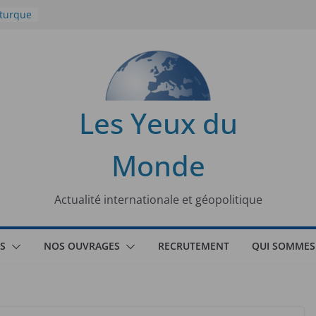
 turque
t
lit
s de la
Les Yeux du
seaux
Monde
tional
Actualité internationale et géopolitique
S
NOS OUVRAGES
RECRUTEMENT
QUI SOMMES