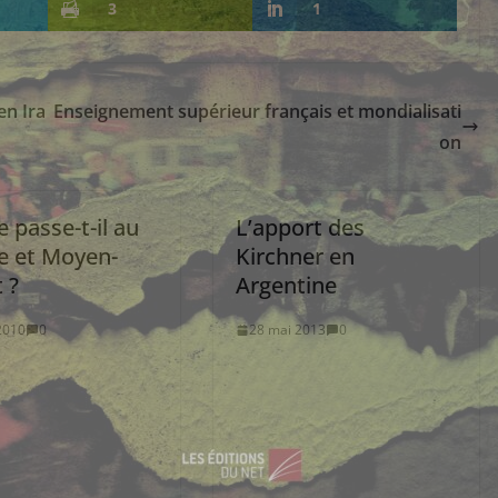
3
1
n Ira
Enseignement supérieur français et mondialisati
on
 passe-t-il au
L’apport des
e et Moyen-
Kirchner en
 ?
Argentine
 2010
0
28 mai 2013
0