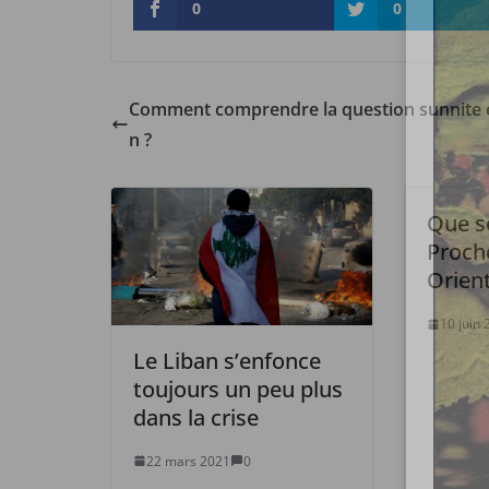
0
0
Comment comprendre la question sunnite e
n ?
Que se
Proch
Orient
10 juin
Le Liban s’enfonce
toujours un peu plus
dans la crise
22 mars 2021
0