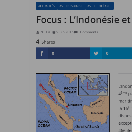
ACTUALITÉS
ASIE DU SUD-EST
ASIE ET OCÉANIE
Focus : L’Indonésie et
INT EXT
5 juin 2015
0 Comments
4
Shares
0
0
L’Indo
ème
4
pa
maritim
èm
la 16
dispos
except
466 îl