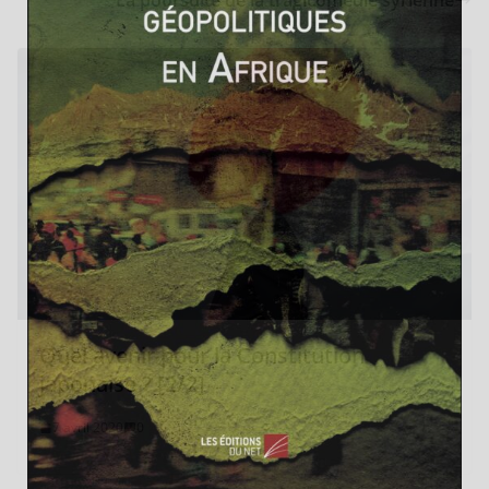
La poursuite de la tragicomédie syrienne
Quel avenir pour la Constitution
japonaise ? [2/2]
7 avril 2020
0