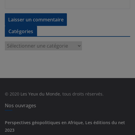
Catégories
C
a
t
é
g
o
r
© 2020
Les Yeux du Monde
, tous droits réservés.
i
e
Nos ouvrages
s
Perspectives géopolitiques en Afrique, Les éditions du net
2023