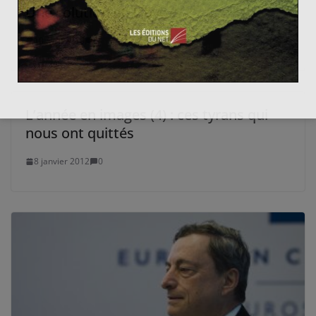
Une solution en Libye ?
10 avril 2016
0
L’année en images (4) : ces tyrans qui
nous ont quittés
8 janvier 2012
0