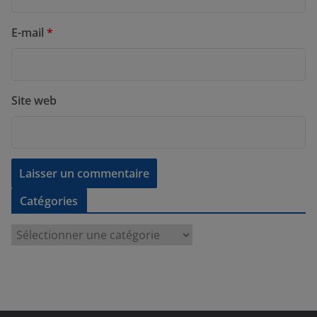
E-mail
*
Site web
Catégories
C
a
t
é
g