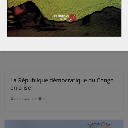
Secrétaire général et rédacteur géopolitique pour Les
Yeux du Monde, Rémy Sabathié est analyste en
stratégie internationale et en cybercriminalité. Il est
diplômé de géopolitique, de géoéconomie et
d’intelligence stratégique.
La République démocratique du Congo
en crise
20 janvier 2015
0