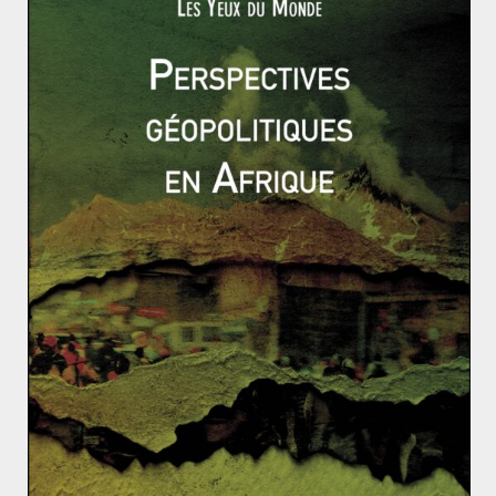
Wikipédia, instrument neutre de diffusion du savoir
humain, renforce la formation des opinions publiques
et devient donc indirectement un outil de pouvoir. En
1597, le philosophe britannique Francis Bacon
n’écrivait-il pas : « Savoir, c’est pouvoir ».
L’actu dans le rétro : mai 2014
La régionalisation de l’espace mondial : en Amérique
latine que reste-t-il de l’utopie bolivarienne ?
Rémy SABATHIE