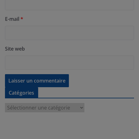
E-mail
*
Site web
Catégories
C
a
t
é
g