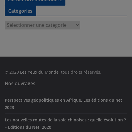
Catégories
C
a
t
é
g
o
r
© 2020
Les Yeux du Monde
, tous droits réservés.
i
e
Nos ouvrages
s
Perspectives géopolitiques en Afrique, Les éditions du net
2023
Les nouvelles routes de la soie chinoises : quelle évolution ?
– Editions du Net, 2020