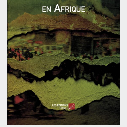
».
Irish Water : la fin de la gratuité de l’eau en Irlande
La France doit-elle livrer les navires « Mistral » à la R
ussie ?
L’exploitation des ressources des ZEE –
le cas de la Polynésie française