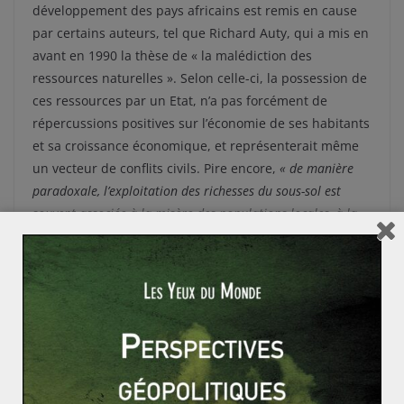
développement des pays africains est remis en cause
par certains auteurs, tel que Richard Auty, qui a mis en
avant en 1990 la thèse de « la malédiction des
ressources naturelles ». Selon celle-ci, la possession de
ces ressources par un Etat, n’a pas forcément de
répercussions positives sur l’économie de ses habitants
et sa croissance économique, et représenterait même
un vecteur de conflits civils. Pire encore,
« d
e manière
paradoxale, l’exploitation des richesses du sous-sol est
souvent associée à la misère des populations locales, à la
mauvaise gouvernance et à la dégradation de
l’environnement »
(G. Carbonnier).
Cette ambiguïté est renforcée par les évènements
politiques et sanitaires récents, la Banque mondiale
rappelant ainsi qu’il ne faudra pas négliger à l’avenir,
«
les répercussions économiques liées aux activités des
groupes terroristes et l’épidémie Ebola en Afrique de l’Ouest