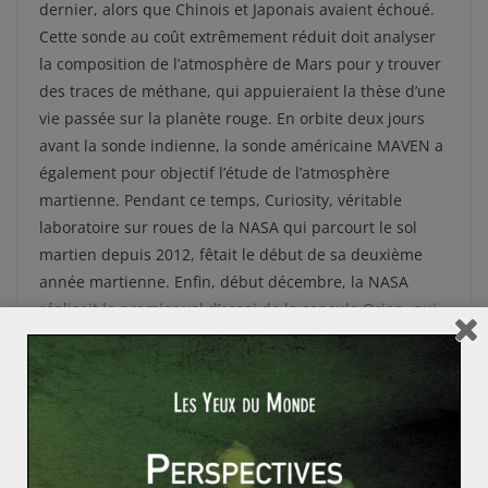
dernier, alors que Chinois et Japonais avaient échoué.
Cette sonde au coût extrêmement réduit doit analyser
la composition de l’atmosphère de Mars pour y trouver
des traces de méthane, qui appuieraient la thèse d’une
vie passée sur la planète rouge. En orbite deux jours
avant la sonde indienne, la sonde américaine MAVEN a
également pour objectif l’étude de l’atmosphère
martienne. Pendant ce temps, Curiosity, véritable
laboratoire sur roues de la NASA qui parcourt le sol
martien depuis 2012, fêtait le début de sa deuxième
année martienne. Enfin, début décembre, la NASA
réalisait le premier vol d’essai de la capsule Orion, qui
doit un jour pouvoir amener l’homme jusqu’à Mars. Un
rêve que le PDG de Mars One, le Néerlandais Bas
Lansdorp, espère rendre réel dès 2024 pour quatre
participants sélectionnés parmi plus de 200 000
candidats…