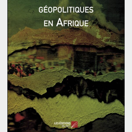
Et aussi, en 2014 :
Google rachète Skybox, entreprise
américaine fabriquant des petits satellites
d’observations terrestres fonctionnant en
constellation
Lors d’un vol d’essai le 31 octobre, le vaisseau
SpaceShipTwo de Virgin Galactic s’écrase en
Californie avec deux personnes à son bord
Le 7 décembre, la sonde américaine New
Horizons est sortie de son hibernation et
débutera sa mission vers Pluton en janvier
Rétrospective 2014 : la révolution des parapluies de
Hong-Kong, lutte pour la démocratie