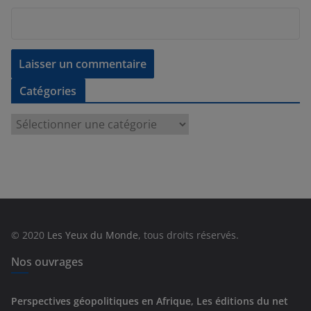
Catégories
C
a
t
é
g
o
r
© 2020
Les Yeux du Monde
, tous droits réservés.
i
e
Nos ouvrages
s
Perspectives géopolitiques en Afrique, Les éditions du net