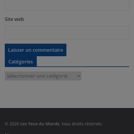
Site web
Catégories
C
a
t
é
g
o
r
© 2020
Les Yeux du Monde
, tous droits réservés.
i