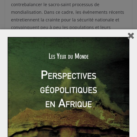
contrebalancer le sacro-saint processus de
mondialisation. Dans ce cadre, les événements récents
entretiennent la crainte pour la sécurité nationale et
convainquent peu à peu les populations et leurs
dirigeants de la nécessité d’adopter un système
répressif exemplaire. Selon Amnesty International
« en
2014, un nombre inquiétant de pays a recouru à la peine
de mort pour répondre aux menaces réelles ou présumées
contre la sûreté de l’État que représentent le terrorisme, la
criminalité et l’instabilité interne ».
Outre ce nouvel aspect et malgré la baisse continue du
nombre d’Etats continuant à appliquer la peine capitale
(« seulement » 38), l’année 2014 a été marquée par une
hausse des exécutions par rapport à 2013, pour
atteindre 2466 condamnations. Ce résultat est le fruit
d’une intense concentration des exécutions dans
certains pays spécifiques, tels que la Chine, qui a