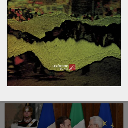
procédé à elle seule à un plus grand nombre de
condamnations que tous les autres pays réunis. Reste
donc, pour les abolitionnistes, à empêcher une
hémorragie sous-jacente, et à tenter de convaincre des
pays aux traditions tenaces (Chine, Nigéria, Irak, Iran),
dans un contexte de négociation plus que tendu avec
l’Occident.
L’année 1994 : entre guerres civiles, avènement(s) p
olitique(s) et crise(s) économiques
Comment comprendre la question sunnite en Iran ?