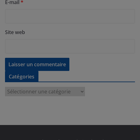
E-mail
*
Site web
Catégories
C
a
t
é
g
o
r