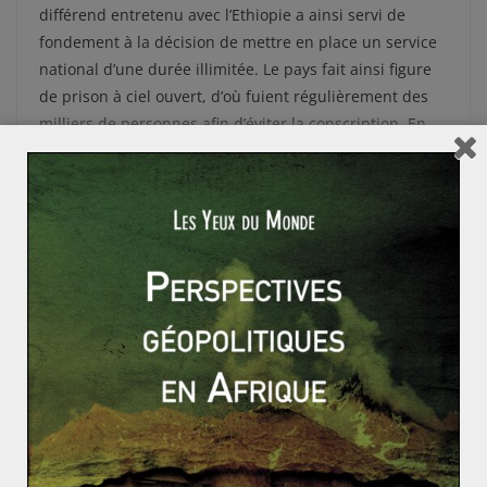
différend entretenu avec l’Ethiopie a ainsi servi de
fondement à la décision de mettre en place un service
national d’une durée illimitée. Le pays fait ainsi figure
de prison à ciel ouvert, d’où fuient régulièrement des
milliers de personnes afin d’éviter la conscription. En
2001, l’emprisonnement de membres du parti ayant
évoqué la possibilité d’assouplir le régime, notamment
en appliquant la Constitution de 1997, ainsi que
l’arrestation de nombreux journalistes en ayant fait
l’écho met en exergue le caractère liberticide du
régime.
Le dernier rapport des Nations Unies concernant la
situation des droits de l’homme dans le pays conforte
l’orientation totalitaire du pays (exactions
extrajudiciaires, travail forcé), mais ne semble pas
encore être à même de susciter une
approche nouvelle de la communauté internationale.