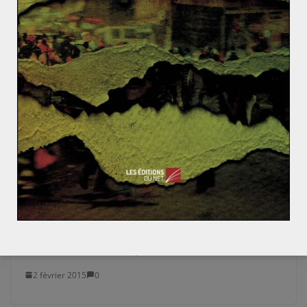
Qu’est-ce que les pétrodollars ?
Le développement économique de la Corée du Sud
Poutine : 2 / Opposition : 0
4 juillet 2013
0
Robert Mugabe, new head of the African
Union, the latest pun from Africa
2 février 2015
0