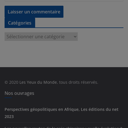
Catégories
C
a
t
é
g
o
r
© 2020
Les Yeux du Monde
, tous droits réservés.
i
e
Nos ouvrages
s
Perspectives géopolitiques en Afrique, Les éditions du net
2023