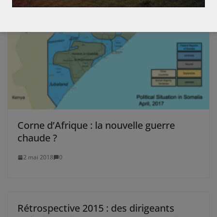
Corne d’Afrique : la nouvelle guerre
chaude ?
2 mai 2018
0
Rétrospective 2015 : des dirigeants