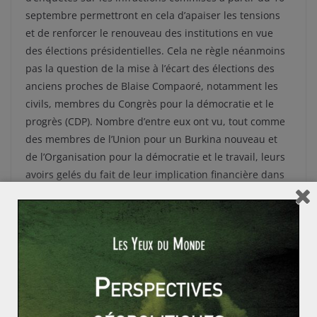
septembre permettront en cela d’apaiser les tensions
et de renforcer le renouveau des institutions en vue
des élections présidentielles. Cela ne règle néanmoins
pas la question de la mise à l’écart des élections des
anciens proches de Blaise Compaoré, notamment les
civils, membres du Congrès pour la démocratie et le
progrès (CDP). Nombre d’entre eux ont vu, tout comme
des membres de l’Union pour un Burkina nouveau et
de l’Organisation pour la démocratie et le travail, leurs
avoirs gelés du fait de leur implication financière dans
le coup de d’Etat. Ces actions fortes symboliquement
illustrent ainsi l’ancrage réel processus enclenché fin
2014. Le rétablissement des autorités de transition
revêt également un enjeu régional et géopolitique
important dans un espace où neuf élections
présidentielles auront lieu d’ici à 2016, et où de
nombreux chefs d’Etats tentent de se maintenir de
façon plus ou moins légale. Véritable coup d’Etat avorté,