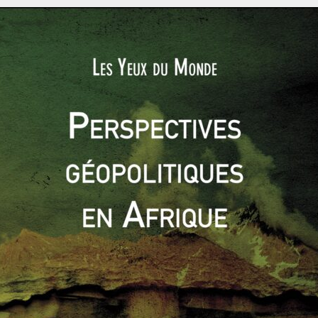
ions Unies par exemple. Même le football, qui est un sport
groupe « que » 32 pays en Coupe du monde.
é internationale peuvent ainsi avoir une existence, une
i leur est impossible ailleurs.
CIO (Comité International Olympique), exercent-elles une
 sport n’est-il qu’un simple vecteur ?
rs de la « diplomatie du ping-pong » entre les États-Unis et la
e, alors que la Chine s’était retirée du CIO plusieurs années
comme entité à part entière au comité. Il y a une volonté de
eut aussi prendre l’exemple des Jeux olympiques d’été de
nt été tués par des membres de l’organisation terroriste
le président du CIO avait alors déclaré « The games must go
ue encore une fois. C’est inscrit dans la charte du CIO et c’est
e conscience que tout est politique malgré tout et que cette