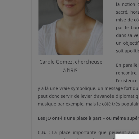
la notion 
sacré, hor
mise de côt
par le bar
dans sa ve
un objecti
soit apolit
Carole Gomez, chercheuse
En parallè
à l’IRIS.
rencontre,
l’existence
y a là une vraie symbolique, un message fort qui
peut donc servir de levier d’avancée diplomati
musique par exemple, mais le côté très populair
Les JO ont-ils une place à part – ou même supér
C.G. : La place importante que peuvent avoir 