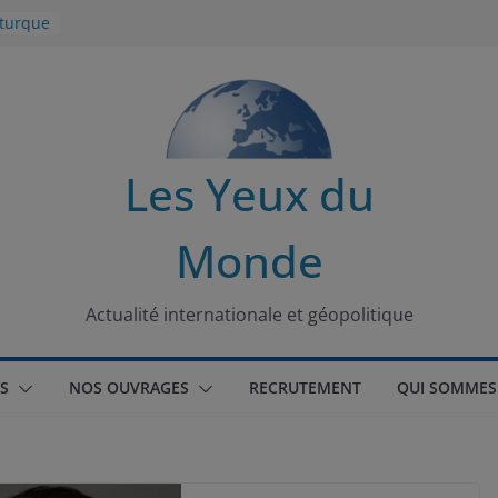
 turque
t
lit
s de la
Les Yeux du
seaux
Monde
tional
Actualité internationale et géopolitique
S
NOS OUVRAGES
RECRUTEMENT
QUI SOMMES