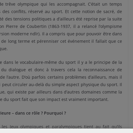
de trêve olympique qui les accompagnait. C’était un temps
s des conflits, réservé au sport. Et cette notion de sacré, de
é des tensions politiques a d’ailleurs été reprise par la suite
on Pierre de Coubertin (1863-1937, il a relancé l’olympisme
rsion moderne ndlr). Il a compris que pour pouvoir être dans
f de long terme et pérenniser cet événement il fallait que ce
ique.
le dans le vocabulaire-même du sport il y a le principe de la
 du dialogue et donc à travers cela la reconnaissance de
 de l’autre. D’où parfois certains problèmes d’ailleurs, mais il
 peut circuler au-delà du simple aspect physique du sport. Il
que, qui existe par ailleurs dans d’autres domaines comme la
e du sport fait que son impact est vraiment important.
ieure – dans ce rôle ? Pourquoi ?
les Jeux olympiques et paralympiques tient au fait qu’ils