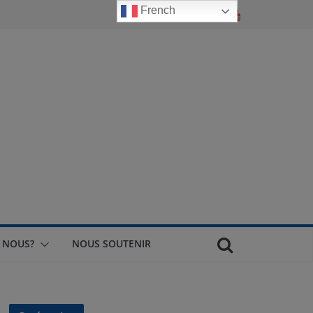
French
 NOUS?
NOUS SOUTENIR