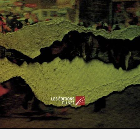
IO a ainsi un rôle à jouer, de par le fait que le sport soit
nce politique inévitable.
us par la communauté internationale
tence, une reconnaissance et ouvrir une voie
ssible ailleurs. »
diplomatiques obtenues via les JO, avez-vous au contraire des
une stratégie diplomatique ?
 du football », où un match entre le Salvador et le Honduras
s jours en juillet 1969. Mais les tensions étaient évidemment