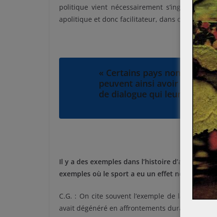
politique vient nécessairement s’ingérer. Le C
apolitique et donc facilitateur, dans cette ingére
« Certains pays non reconn
peuvent ainsi avoir une exis
de dialogue qui leur est impo
Il y a des exemples dans l’histoire d’avancées 
exemples où le sport a eu un effet néfaste sur 
C.G. : On cite souvent l’exemple de la « guerre
avait dégénéré en affrontements durant plusieur