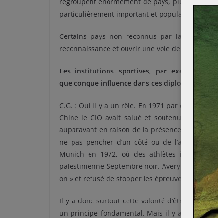
regroupent énormément de pays, plus qu’aux Nat
particulièrement important et populaire, ne re
Certains pays non reconnus par la communaut
reconnaissance et ouvrir une voie de dialogue qu
Les institutions sportives, par exemple le 
quelconque influence dans ces diplomaties ou le
C.G. : Oui il y a un rôle. En 1971 par exemple lo
Chine le CIO avait salué et soutenu l’initiativ
auparavant en raison de la présence de Taïwan 
ne pas pencher d’un côté ou de l’autre. On p
Munich en 1972, où des athlètes israéliens o
palestinienne Septembre noir. Avery Brundage, 
on » et refusé de stopper les épreuves.
Il y a donc surtout cette volonté d’être apolitiq
un principe fondamental. Mais il y a aussi cett