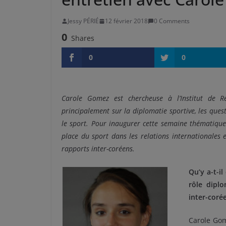
Jessy PÉRIÉ
12 février 2018
0 Comments
0
Shares
0
0
Carole Gomez est chercheuse à l’Institut de Re
principalement sur la diplomatie sportive, les ques
le sport. Pour inaugurer cette semaine thématique
place du sport dans les relations internationales e
rapports inter-coréens.
Qu’y a-t-il
rôle dipl
inter-coré
Carole Gom