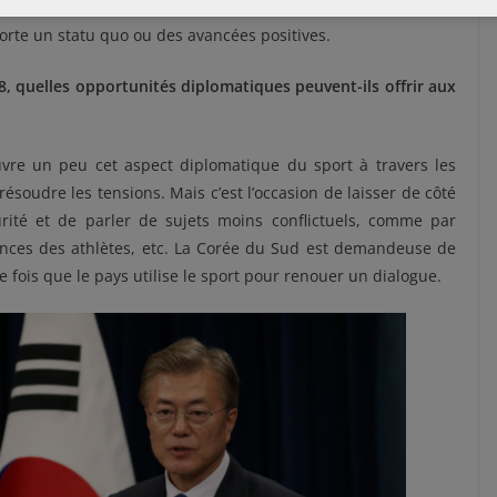
e match a été un élément déclencheur et non la cause. D’une
orte un statu quo ou des avancées positives.
8, quelles opportunités diplomatiques peuvent-ils offrir aux
vre un peu cet aspect diplomatique du sport à travers les
ésoudre les tensions. Mais c’est l’occasion de laisser de côté
urité et de parler de sujets moins conflictuels, comme par
ces des athlètes, etc. La Corée du Sud est demandeuse de
re fois que le pays utilise le sport pour renouer un dialogue.