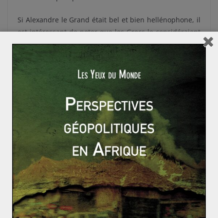
Si Alexandre le Grand était bel et bien hellénophone, il
est intéressant de noter que les Grecs le considéraient
comme un barbare, comme les habitants de Macédoine
en général. Cette région a connu une importante
migration slave, et Théssalonique, ville byzantine, reste
un référent pour les Slaves en général car c’est la ville
de Cyrille et Méthode, les créateurs d’un premier
alphabet dit cyrillique. D’autres symboles comme le
Tsar Samoil, qui établit sa capitale en Macédoine, font
de la région une zone importante dans la culture slave
du sud. Sous les Ottomans, les Musulmans seront
nombreux, en particulier dans les villes comme Uskub
(Skopje) ou Monastir (Bitola). C’est dans cette dernière
ville que se déroule la série turque Elveda Rumeli
(Adieu Roumélie), nostalgique de l’Empire ottoman.
Thessalonique/Selanik, la Solun slave, a été quant à elle
une ville à ultra-majorité juive. La Macédoine reste