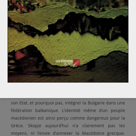
donc une région importante dans l’identité de
nombreuses communautés.
Avec les guerres balkaniques, la Serbie, la Bulgarie et la
Grèce se partagent la Macédoine, mais une identité
régionale persiste et se développe, en particulier chez
les Slaves. Dès la fin des années 40, la Grèce connait
une insurrection communiste, qui recrute
particulièrement en Macédoine grecque. La région
connait de fortes populations slaves que le
gouvernement tente d’helléniser de force. Ils
bénéficient du soutien de
Tito, dirigeant yougoslave
,
qui espère réunifier une grande Macédoine au sein de
son Etat, et pourquoi pas, intégrer la Bulgarie dans une
fédération balkanique. L’identité même d’un peuple
macédonien est ainsi perçu comme dangereux pour la
Grèce. Skopje aujourd’hui n’a clairement pas les
moyens, ni l’envie d’annexer la Macédoine grecque.