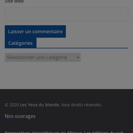
Site web
Catégories
C
a
t
é
g
o
r
© 2020
Les Yeux du Monde
, tous droits réservés.
i
e
Nos ouvrages
s
Perspectives géopolitiques en Afrique, Les éditions du net