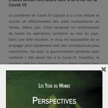
Covid-19
La pandémie de Covid-19 s’ajoute à la crise initiale et
suscite un effondrement des aides humanitaires au
Yémen. Début juin, l’ONU réclamait un renforcement
de toutes les opérations sanitaires au sein du pays.
Dans une telle situation, le virus est susceptible de se
propager plus rapidement avec des conséquences plus
meurtrières. Fin août, le gouvernement yéménite avait
confirmé 1 950 décès liés à la Covid-19. Toutefois, le
nombre réel est certainement plus élevé compte tenu
des dispositifs de santé défectueux et des dépistages
limités.
Selon
un rapport publié par Human Right Watch
,
les
Houthis ont enjoint les professionnels de santé à ne
pas signaler les cas de Covid-19 et ont restreint
l’acheminement des aides. Depuis le début du conflit,