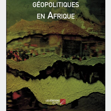
les Houthis ont régulièrement recours à des blocus
contre les contributions des agences humanitaires afin
d’atteindre les civils dans le besoin. Outre l’argent et
l’aide qu’ils détournent à leur profit,
les groupes armés
instrumentalisent les aides pour renforcer leur pouvoir.
Cette utilisation détournée des aides engendre une
baisse de la contribution des bailleurs de fond aux
agences d’aide. L’ONU n’aurait reçu que 24% des 3,4
milliards de dollars demandés pour l’année 2020. Par
ailleurs, les désaccords entre les Houthis et le
gouvernement yéménite en juin, sur la réglementation
de la taxation du carburant importé, a causé une
nouvelle pénurie de carburant. Celle-ci a réduit
davantage l’accès à la nourriture, aux soins hospitaliers
et à l’approvisionnement en eau des yéménites. Avec la
limitation des interventions du personnel humanitaire
et la perte des financements, les agences d’aide