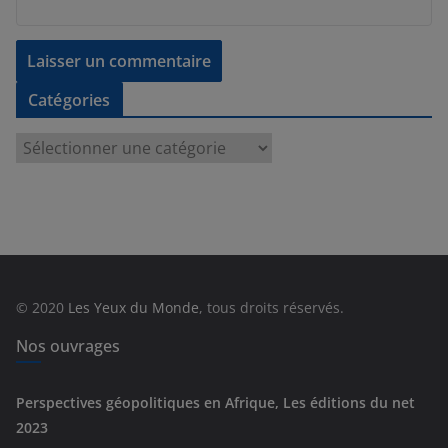
Catégories
C
a
t
é
g
o
r
© 2020
Les Yeux du Monde
, tous droits réservés.
i
e
Nos ouvrages
s
Perspectives géopolitiques en Afrique, Les éditions du net
2023