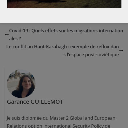
craignent une augmentation de la famine et des décès.
Covid-19 : Quels effets sur les migrations internation
ales ?
Le conflit au Haut-Karabagh : exemple de reflux dan
s l’espace post-soviétique
Garance GUILLEMOT
Je suis diplomée du Master 2 Global and European
Relations option International Security Policy de