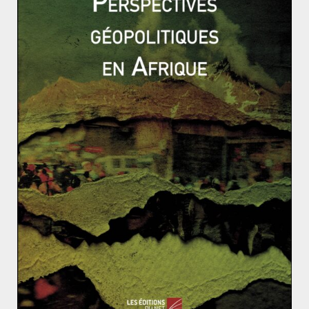
détruire de nombreux véhicules militaires. «
Les drones
turcs ont fait la différence
» au profit de l’Azerbaïdjan,
affirme Gaïdz Minassian
, enseignant à Science Po et
spécialiste du Caucase.
L’intervention directe et décisive des turcs dans ce
conflit a prouvé aux yeux du monde que le pays
devient, avec la Russie, une puissance de plus en plus
redoutable dans la région. Néanmoins, depuis 2018, la
Turquie semble vouloir se désengager du Moyen-
Orient. Ankara cherche une nouvelle zone d’influence
moins conflictuelle et plus facile à contrôler. Le pays a
ainsi engagé une politique économique et
socioculturelle active en Asie Orientale et en Afrique.
Du côté de la France
Face aux mouvements interventionnistes turcs, la
France fait front. A l’occasion de l’escalade de la