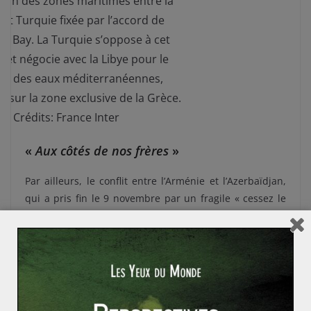
tion des zones maritimes entre la
et Turquie fixée par l’accord de
o Bay. La Turquie s’oppose à cet
 et négocie avec la Libye pour le
ge des eaux méditerranéennes,
 sur la zone exclusive de la Grèce.
Crédits: France Inter
«
Aux côtés de nos frères
»
Par ailleurs, le conflit entre l’Arménie et l’Azerbaïdjan,
qui a pris fin le 9 novembre par un fragile « cessez le
feu », illustre encore la politique interventionniste
turque. Alliée de longue date de l’Azerbaïdjan, Ankara
est intervenue directement dans le conflit au Haut-
Karabagh. En effet, le pays équipe l’Azerbaïdjan, fournit
des F-16, des instructeurs, une assistance technique,
des forces spéciales mais aussi des drones qui ont su