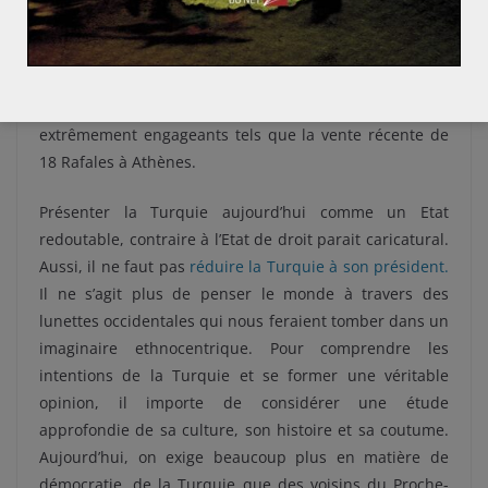
violence gréco-turque, la France est le premier pays à
avoir soutenu l’ennemi de la Turquie. Elle a ainsi noué
des liens diplomatiques et militaires avec la Grèce.
Aujourd’hui, elle continue de former des partenariats
extrêmement engageants tels que la vente récente de
18 Rafales à Athènes.
Présenter la Turquie aujourd’hui comme un Etat
redoutable, contraire à l’Etat de droit parait caricatural.
Aussi, il ne faut pas
réduire la Turquie à son président.
Il ne s’agit plus de penser le monde à travers des
lunettes occidentales qui nous feraient tomber dans un
imaginaire ethnocentrique. Pour comprendre les
intentions de la Turquie et se former une véritable
opinion, il importe de considérer une étude
approfondie de sa culture, son histoire et sa coutume.
Aujourd’hui, on exige beaucoup plus en matière de
démocratie, de la Turquie que des voisins du Proche-