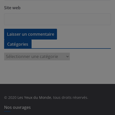
Site web
Catégories
C
a
t
é
g
o
r
© 2020
Les Yeux du Monde
, tous droits réservés.
i
e
Nos ouvrages
s