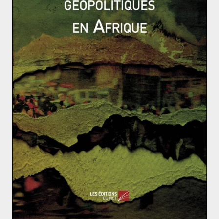
détruire de nombreux véhicules militaires. «
Les drones
turcs ont fait la différence
» au profit de l’Azerbaïdjan,
affirme Gaïdz Minassian
, enseignant à Science Po et
spécialiste du Caucase.
L’intervention directe et décisive des turcs dans ce
conflit a prouvé aux yeux du monde que le pays
devient, avec la Russie, une puissance de plus en plus
redoutable dans la région. Néanmoins, depuis 2018, la
Turquie semble vouloir se désengager du Moyen-
Orient. Ankara cherche une nouvelle zone d’influence
moins conflictuelle et plus facile à contrôler. Le pays a
ainsi engagé une politique économique et
socioculturelle active en Asie Orientale et en Afrique.
Du côté de la France
Face aux mouvements interventionnistes turcs, la
France fait front. A l’occasion de l’escalade de la