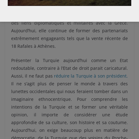
violence gréco-turque, la France est le premier pays à
avoir soutenu l’ennemi de la Turquie. Elle a ainsi noué
des liens diplomatiques et militaires avec la Grèce.
Aujourd’hui, elle continue de former des partenariats
extrêmement engageants tels que la vente récente de
18 Rafales à Athènes.
Présenter la Turquie aujourd’hui comme un Etat
redoutable, contraire à l’Etat de droit parait caricatural.
Aussi, il ne faut pas
réduire la Turquie à son président.
Il ne s’agit plus de penser le monde à travers des
lunettes occidentales qui nous feraient tomber dans un
imaginaire ethnocentrique. Pour comprendre les
intentions de la Turquie et se former une véritable
opinion, il importe de considérer une étude
approfondie de sa culture, son histoire et sa coutume.
Aujourd’hui, on exige beaucoup plus en matière de
démocratie, de la Turquie que des voisins du Proche-