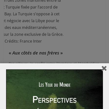
tion des zones maritimes entre la
et Turquie fixée par l’accord de
o Bay. La Turquie s’oppose à cet
 et négocie avec la Libye pour le
ge des eaux méditerranéennes,
 sur la zone exclusive de la Grèce.
Crédits: France Inter
«
Aux côtés de nos frères
»
Par ailleurs, le conflit entre l’Arménie et l’Azerbaïdjan,
qui a pris fin le 9 novembre par un fragile « cessez le
feu », illustre encore la politique interventionniste
turque. Alliée de longue date de l’Azerbaïdjan, Ankara
est intervenue directement dans le conflit au Haut-
Karabagh. En effet, le pays équipe l’Azerbaïdjan, fournit
des F-16, des instructeurs, une assistance technique,
des forces spéciales mais aussi des drones qui ont su