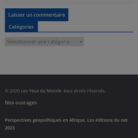
Catégories
C
a
t
é
g
o
r
© 2020
Les Yeux du Monde
, tous droits réservés.
i
e
Nos ouvrages
s
Perspectives géopolitiques en Afrique, Les éditions du net
2023