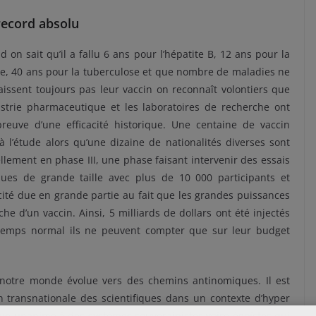
record absolu
 on sait qu’il a fallu 6 ans pour l’hépatite B, 12 ans pour la
e, 40 ans pour la tuberculose et que nombre de maladies ne
issent toujours pas leur vaccin on reconnaît volontiers que
ustrie pharmaceutique et les laboratoires de recherche ont
preuve d’une efficacité historique. Une centaine de vaccin
à l’étude alors qu’une dizaine de nationalités diverses sont
llement en phase III, une phase faisant intervenir des essais
iques de grande taille avec plus de 10 000 participants et
cité due en grande partie au fait que les grandes puissances
e d’un vaccin. Ainsi, 5 milliards de dollars ont été injectés
n temps normal ils ne peuvent compter que sur leur budget
e notre monde évolue vers des chemins antinomiques. Il est
ion transnationale des scientifiques dans un contexte d’hyper
que unanime à des systèmes souverainistes voire égoïstes qui