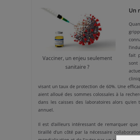
Un 
Quand
gripp
conna
l’ind
fait 
Vacciner, un enjeu seulement
sont 
sanitaire ?
actue
clin
visant un taux de protection de 60%. Une effica
aient alloué des sommes colossales à la recherch
dans les caisses des laboratoires alors qu’e
annuel.
Il est d’ailleurs intéressant de remarquer qu
tiraillé d’un côté par la nécessaire collaborat
mondialisation et de l’autre par un retour pres