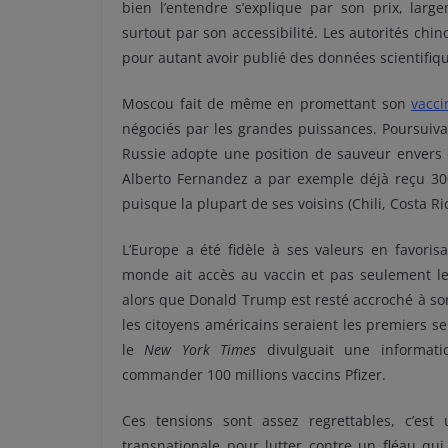
bien l’entendre s’explique par son prix, larg
surtout par son accessibilité. Les autorités chi
pour autant avoir publié des données scientifiqu
Moscou fait de même en promettant son
vacci
négociés par les grandes puissances. Poursuiva
Russie adopte une position de sauveur envers
Alberto Fernandez a par exemple déjà reçu 30
puisque la plupart de ses voisins (Chili, Costa Ri
L’Europe a été fidèle à ses valeurs en favoris
monde ait accès au vaccin et pas seulement les 
alors que Donald Trump est resté accroché à son 
les citoyens américains seraient les premiers ser
le
New York Times
divulguait une informati
commander 100 millions vaccins Pfizer.
Ces tensions sont assez regrettables, c’est
transnationale pour lutter contre un fléau qui