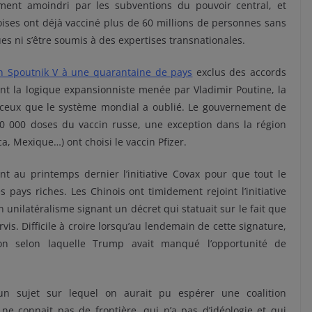
ement amoindri par les subventions du pouvoir central, et
noises ont déjà vacciné plus de 60 millions de personnes sans
es ni s’être soumis à des expertises transnationales.
n Spoutnik V à une quarantaine de pays
exclus des accords
nt la logique expansionniste menée par Vladimir Poutine, la
 ceux que le système mondial a oublié. Le gouvernement de
0 000 doses du vaccin russe, une exception dans la région
ca, Mexique…) ont choisi le vaccin Pfizer.
ant au printemps dernier l’initiative Covax pour que tout le
pays riches. Les Chinois ont timidement rejoint l’initiative
unilatéralisme signant un décret qui statuait sur le fait que
vis. Difficile à croire lorsqu’au lendemain de cette signature,
on selon laquelle Trump avait manqué l’opportunité de
 un sujet sur lequel on aurait pu espérer une coalition
 ne connait pas de frontière, qui n’a pas d’idéologie et qui