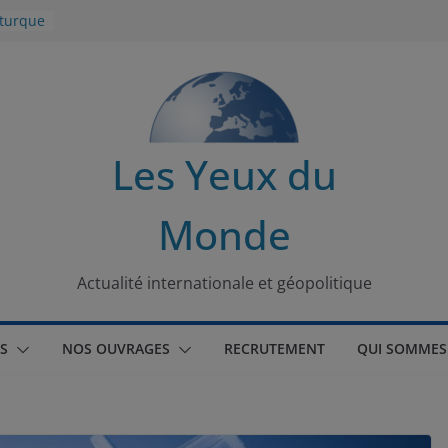
 turque
t
lit
s de la
Les Yeux du
seaux
Monde
tional
Actualité internationale et géopolitique
S
NOS OUVRAGES
RECRUTEMENT
QUI SOMMES