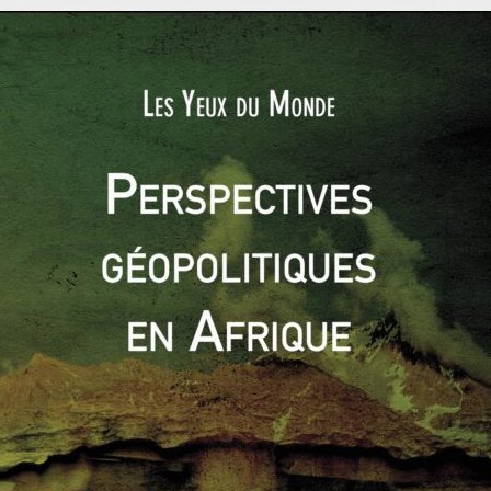
son plein.
ir des grandes puissances de bomber le torse en proposant
 – à leur image, aux rivalités géopolitiques et idéologiques
ays les plus démunis lors des négociations tarifaires.
matique
rminera aux États-Unis ». Cette simple déclaration de Donald
cin Pfizer-BioNTech est symptomatique de l’atmosphère
e crise. La nouvelle donne insufflée par la découverte de
donnant à l’État-nation toute sa splendeur d’antan. Prenons
 l’Union européenne.
 des masques chinois en début de crise à défaut de soutien de
rope qui se dit unie et solidaire. Depuis, le comportement de
avec une BCE qui a permis à l’Europe de ne pas sombrer dans
s. Elle a mis en place un
Programme d’Achats d’Urgence