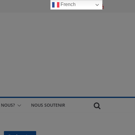
French
 NOUS?
NOUS SOUTENIR