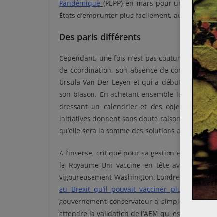
Pandémique
(PEPP) en mars pour un montent d
États d’emprunter plus facilement, aux entrepri
Des paris différents
Cependant, une fois n’est pas coutume, l’Europ
de coordination, son absence de concertation 
Ursula Van Der Leyen et qui a débuté le dima
son blason. En achetant ensemble les vaccins, 
dressant un calendrier et des objectifs comm
initiatives donnent sans doute raison à Jean Monn
qu’elle sera la somme des solutions apportées à 
A l’inverse, critiqué pour sa gestion erratique d
le Royaume-Uni vaccine en tête avant même l
vigoureusement Washington. Londres a même un p
au Brexit qu’il pouvait vacciner plus tôt alo
gouvernement conservateur a simplement utilisé
attendre la validation de l’AEM qui est finalem