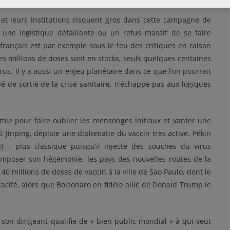
et leurs institutions risquent gros dans cette campagne de
t une logistique défaillante ou un refus massif de se faire
français est par exemple sous le feu des critiques en raison
des millions de doses sont en stocks, seuls quelques centaines
irus. Il y a aussi un enjeu planétaire dans ce que l’on pourrait
lé de sortie de la crise sanitaire, n’échappe pas aux logiques
démie pour faire oublier les mensonges initiaux et vanter une
i Jinping, déploie une diplomatie du vaccin très active. Pékin
 – plus classique puisqu’il injecte des souches du virus
 imposer son hégémonie, les pays des nouvelles routes de la
 40 millions de doses de vaccin à la ville de Sao Paulo, dont le
cacité, alors que Bolsonaro en fidèle allié de Donald Trump le
son dirigeant qualifie de « bien public mondial » à qui veut