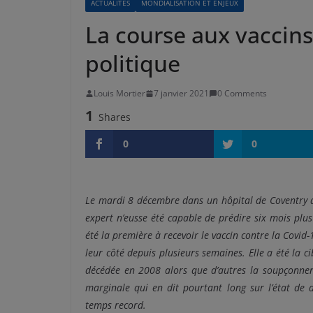
ACTUALITÉS
MONDIALISATION ET ENJEUX
La course aux vaccins
politique
Louis Mortier
7 janvier 2021
0 Comments
1
Shares
0
0
Le mardi 8 décembre dans un hôpital de Coventry da
expert n’eusse été capable de prédire six mois pl
été la première à recevoir le vaccin contre la Covid
leur côté depuis plusieurs semaines. Elle a été la ci
décédée en 2008 alors que d’autres la soupçonnent
marginale qui en dit pourtant long sur l’état de 
temps record.