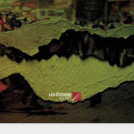
e 1 350 milliards de dollars dans le but de permettre aux
ses et aux ménages de bénéficier d’aides.
e fut à moult reprises alpaguée pour sa lenteur, son manque
globale. La politique commune de vaccination annoncée par
nche 27 décembre a cependant permis à l’Europe de redorer
en les distribuant selon les populations de chaque pays, en
uns, les européens ont su faire preuve de solidarité. Ces
et qui avait affirmé que « l’Europe se fera dans les crises et
ces crises ».
e la crise, Boris Johnson n’était pas peu fier de proclamer que
e pays d’origine du vaccin, ce qui a eu le don d’agacer
eu tordu le cou à la réalité en affirmant que c’était
grâce
rs que le Royaume-Uni suit toujours les règles de l’UE
. Le
 une clause d’urgence alors que le reste de l’UE a préféré
ent tombée le mardi 22 décembre.