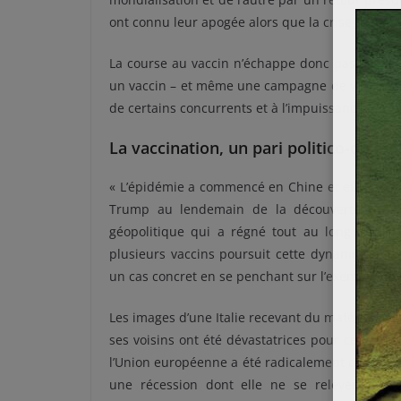
ont connu leur apogée alors que la crise battait 
La course au vaccin n’échappe donc pas au dés
un vaccin – et même une campagne de vaccination
de certains concurrents et à l’impuissance des p
La vaccination, un pari politico-diplo
« L’épidémie a commencé en Chine et elle se te
Trump au lendemain de la découverte du vac
géopolitique qui a régné tout au long de cett
plusieurs vaccins poursuit cette dynamique, re
un cas concret en se penchant sur l’exemple de
Les images d’une Italie recevant du matériel et
ses voisins ont été dévastatrices pour cette Eu
l’Union européenne a été radicalement corrigé 
une récession dont elle ne se relèverait pa