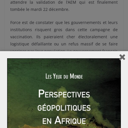
attendre la validation de l’AEM qui est finalement
tombée le mardi 22 décembre.
Force est de constater que les gouvernements et leurs
institutions risquent gros dans cette campagne de
vaccination. Ils paieraient cher électoralement une
logistique défaillante ou un refus massif de se faire
vacciner par leur population. Le gouvernement français
est par exemple sous le feu des critiques en raison de
la lenteur du processus. En effet, alors que des millions
de doses sont en stocks, seuls quelques centaines de
Français sont a à ce jour vaccinés contre le virus. Il y a
aussi un enjeu planétaire dans ce que l’on pourrait
appeler un nationalisme des vaccins. Celui-ci, clé de
sortie de la crise sanitaire, n’échappe pas aux logiques
géopolitiques classiques.
La Chine, qui a réécrit l’histoire de cette pandémie pour