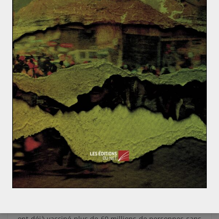
faire oublier les mensonges initiaux et vanter une
épopée triomphale à la gloire de son dirigeant Xi
Jinping, déploie une diplomatie du vaccin très active.
Pékin propose son vaccin CoronaVac (10 euros/dose) –
plus classique puisqu’il injecte des souches du virus
inactivées – à des pays auxquels elle souhaite imposer
son hégémonie, les pays des nouvelles routes de la
soie. Ainsi, l’entreprise chinoise Sinovac a vendu 40
millions de doses de vaccin à la ville de Sao Paulo, dont
le gouverneur João Doria défend bec et ongle
l’efficacité, alors que Bolsonaro en fidèle allié de Donald
Trump le critique systématiquement.
Cette ruée vers le précieux sésame chinois que son
dirigeant qualifie de « bien public mondial » à qui veut
bien l’entendre s’explique par son prix, largement
amoindri par les subventions du pouvoir central, et
surtout par son accessibilité. Les autorités chinoises
ont déjà vacciné plus de 60 millions de personnes sans