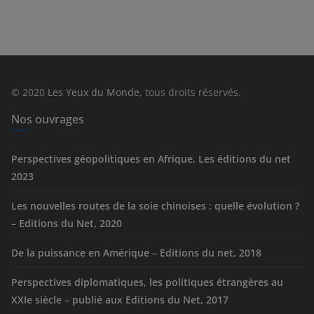
t
é
g
o
r
© 2020
Les Yeux du Monde
, tous droits réservés.
i
e
Nos ouvrages
s
Perspectives géopolitiques en Afrique, Les éditions du net
2023
Les nouvelles routes de la soie chinoises : quelle évolution ?
– Editions du Net, 2020
De la puissance en Amérique – Editions du net, 2018
Perspectives diplomatiques, les politiques étrangères au
XXIe siècle – publié aux Editions du Net, 2017