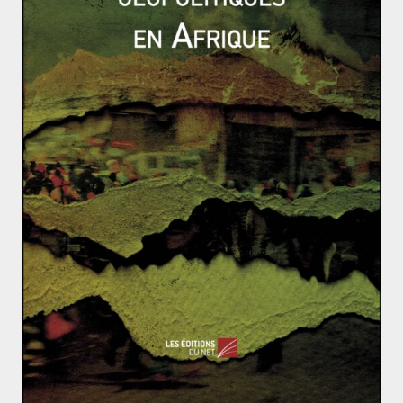
des États. En conséquence, ce droit ne devait que dans
les cas les plus extrêmes conduire à une sécession. En
outre, ce droit ne pouvait être invoqué que par des
populations pouvant être qualifiées de « peuple » à
part entier.[1]
Dès lors, on comprend donc l’intérêt des accusations de
génocide perpétrées à l’encontre de l’Ukraine. Celles-ci
donnent évidemment une justification morale à la
Russie, mais elles justifient aussi la sécession du
Donbass. Quant à la singularité du Donbass, il est
difficile de croire que sa population possède une
identité suffisamment distincte de l’Ukraine alors que
cette caractéristique a été dénié aux Kosovars et aux
Tchétchènes. En réalité, la rhétorique russe prépare
avant tout le terrain à une annexion pure et simple sur
le modèle de la Crimée en soulignant d’un côté la
russophilie de l’Ukraine et, de l’autre, l’absence de