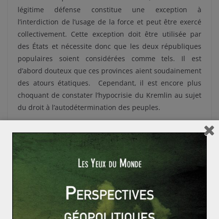
légitime défense constitue une exception à
l’interdiction de l’usage de la force et peut être exercé
collectivement. Cette exception doit être utilisée par
des États et nécessite donc que les deux républiques
populaires soient considérées comme tels. Il est
d’abord douteux que ces provinces aient soudainement
des atours étatiques. Cependant, il est encore plus
choquant de constater l’hypocrisie du Kremlin au sujet
du droit à l’autodétermination des peuples.
Vladimir Poutine : nouveau champion des
minorités ?
Bien que le droit international reste flou sur le sujet, la
position officielle russe est, au contraire, claire depuis
2009. Protestant contre l’indépendance du Kosovo,
Moscou expliquait alors que l’autodétermination des
peuples devait compromettre avec l’intégrité territoriale