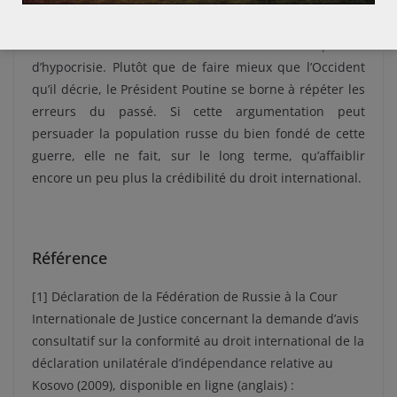
nation ukrainienne.
L’intervention russe en Ukraine est donc empreinte
d’hypocrisie. Plutôt que de faire mieux que l’Occident
qu’il décrie, le Président Poutine se borne à répéter les
erreurs du passé. Si cette argumentation peut
persuader la population russe du bien fondé de cette
guerre, elle ne fait, sur le long terme, qu’affaiblir
encore un peu plus la crédibilité du droit international.
Référence
[1] Déclaration de la Fédération de Russie à la Cour
Internationale de Justice concernant la demande d’avis
consultatif sur la conformité au droit international de la
déclaration unilatérale d’indépendance relative au
Kosovo (2009), disponible en ligne (anglais) :