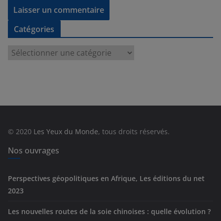
Catégories
C
a
t
é
g
o
r
© 2020
Les Yeux du Monde
, tous droits réservés.
i
e
Nos ouvrages
s
Perspectives géopolitiques en Afrique, Les éditions du net
2023
Les nouvelles routes de la soie chinoises : quelle évolution ?