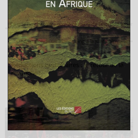
Ce que ne changera pas le résultat de l’élection amér
icaine
Obama donne un blanc seing à la junte birmane
Réductions budgétaires : le retour de la
revanche !
27 février 2013
0