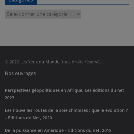
C
a
t
é
g
o
r
© 2020
Les Yeux du Monde
, tous droits réservés.
i
e
Nos ouvrages
s
Perspectives géopolitiques en Afrique, Les éditions du net
2023
Les nouvelles routes de la soie chinoises : quelle évolution ?
– Editions du Net, 2020
De la puissance en Amérique – Editions du net, 2018