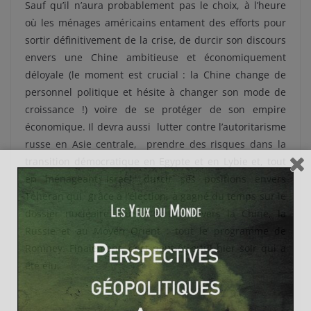
Sauf qu’il n’aura probablement pas le choix, à l’heure
où les ménages américains entament des efforts pour
sortir définitivement de la crise, de durcir son discours
envers une Chine ambitieuse et économiquement
déloyale (le moment est crucial : la Chine change de
personnel politique et hésite à changer son mode de
croissance !) voire de se protéger de son empire
économique. Il devra aussi lutter contre l’autoritarisme
russe en Asie centrale, prendre des risques dans la
transition démocratique en Egypte et en Lybie et, tout
en ménageant Israël, durcir ses positions envers
Téhéran qui, grâce à l’élection, a gagné du temps sur le
dossier nucléaire. Durcir le ton envers la Chine, la
Russie et au Moyen Orient : tout le programme de
Romney. Finalement, c’est peut-être lui hier soir qui a
été élu.