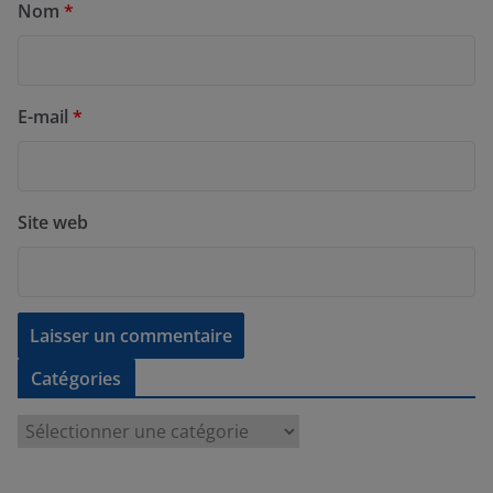
Nom
*
E-mail
*
Site web
Catégories
C
a
t