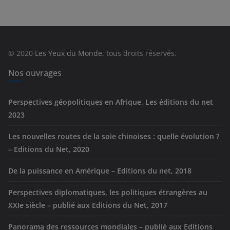
é
g
o
r
© 2020
Les Yeux du Monde
, tous droits réservés.
i
e
Nos ouvrages
s
Perspectives géopolitiques en Afrique, Les éditions du net
2023
Les nouvelles routes de la soie chinoises : quelle évolution ?
– Editions du Net, 2020
De la puissance en Amérique – Editions du net, 2018
Perspectives diplomatiques, les politiques étrangères au
XXIe siècle – publié aux Editions du Net, 2017
Panorama des ressources mondiales – publié aux Editions