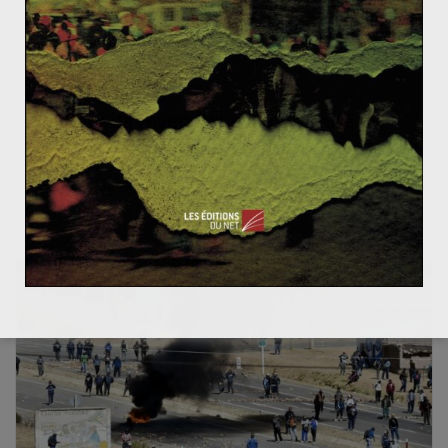
24 mai 2014
1
Le Canada revendique la paternité du
père Noël : la lutte pour le pôle Nord
8 décembre 2013
0