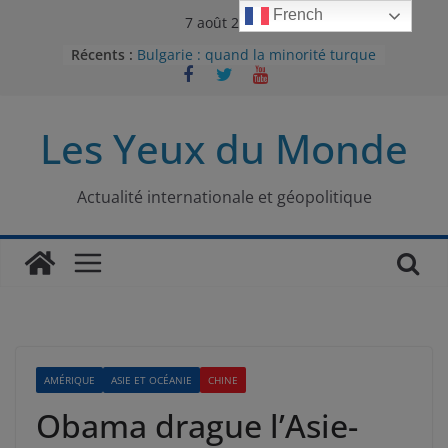
Passer
French
7 août 2026
au
Récents :
Bulgarie : quand la minorité turque
contenu
était contrainte à l’effacement
L’Armée insurrectionnelle
ukrainienne (UPA) : entre conflit
Les Yeux du Monde
mémoriel et lutte pour
l’indépendance
Le conflit oublié : aux racines de la
guerre entre le Pakistan et
Actualité internationale et géopolitique
l’Afghanistan
Majorités numériques et réseaux
sociaux : le tournant international
Le charbon, ou les limites du
modèle énergétique chinois
AMÉRIQUE
ASIE ET OCÉANIE
CHINE
Obama drague l’Asie-