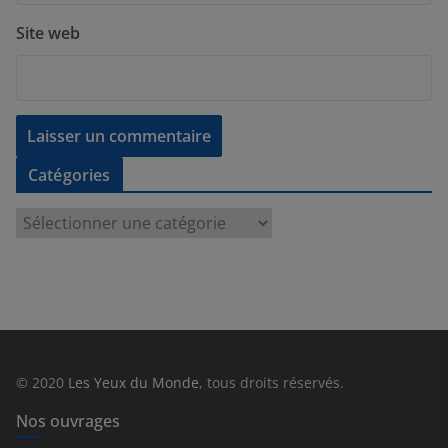
Site web
Catégories
C
a
t
é
g
o
r
© 2020
Les Yeux du Monde
, tous droits réservés.
i
e
Nos ouvrages
s