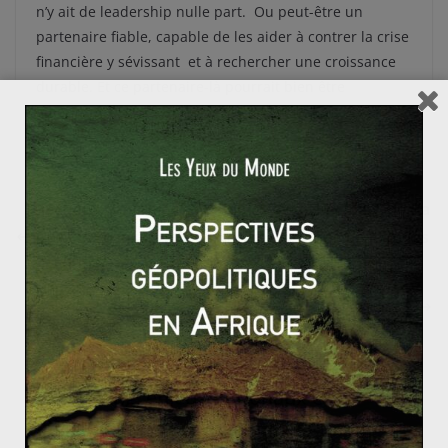
n’y ait de leadership nulle part. Ou peut-être un
partenaire fiable, capable de les aider à contrer la crise
financière y sévissant et à rechercher une croissance
durable. Et ce partenaire-là pourrait bien être
américain…
Élections générales espagnoles de 2011 : Mariano Ra
joy et les conservateurs désignés grands favoris des
élections
L’Europe bismarckienne (1871–1890), ou la paix par
l’équilibre des puissances
Le Xinjiang, enjeux nationaux et
internationaux