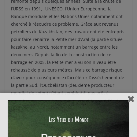
remonte depuis quelques années. Suite à la chute de
l’URSS en 1991, l’UNESCO, l’Union Européenne, la
Banque mondiale et les Nations Unies notamment ont
cherché à résoudre ce problème. Grâce aux revenus
pétroliers du Kazakhstan, des travaux ont été entrepris
pour faire renaître la Petite mer d’Aral (la partie située
kazakhe, au Nord), notamment un barrage entre les
deux mers. Depuis la fin de la construction de ce
barrage en 2005, la Petite mer a vu son niveau être
rehaussé de plusieurs mètres. Mais ce barrage risque
d’avoir pour conséquence d’accélérer l’assèchement de
la partie Sud, l’Ouzbékistan (deuxième producteur
mondial de coton) n’étant semble-t-il pas prêt à
abandonner ses cultures intensives et laissant l’Aral à
l’abandon…