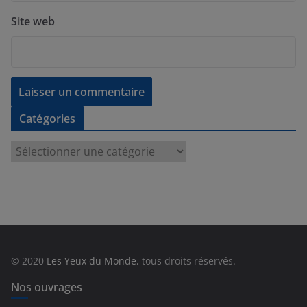
Site web
Catégories
C
a
t
é
g
o
r
© 2020
Les Yeux du Monde
, tous droits réservés.
i
e
Nos ouvrages
s