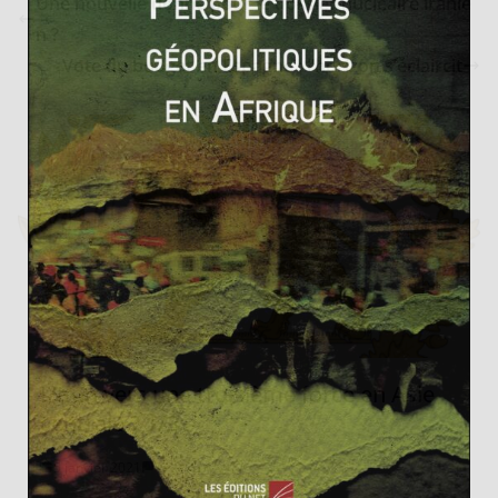
Une nouvelle donne pour le dossier nucléaire iranie
n ?
Vote du budget en Espagne : l’horizon s’éclaircit
L’Iran vers une troisième force en Asie
centrale ? 1/3
5 janvier 2021
1