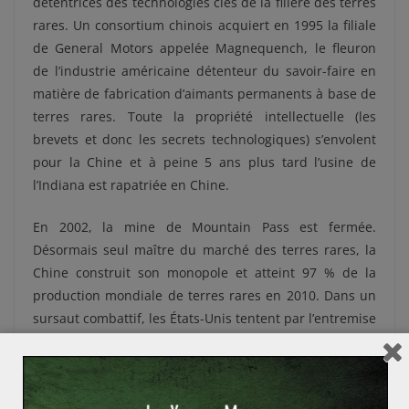
détentrices des technologies clés de la filière des terres
rares. Un consortium chinois acquiert en 1995 la filiale
de General Motors appelée Magnequench, le fleuron
de l’industrie américaine détenteur du savoir-faire en
matière de fabrication d’aimants permanents à base de
terres rares. Toute la propriété intellectuelle (les
brevets et donc les secrets technologiques) s’envolent
pour la Chine et à peine 5 ans plus tard l’usine de
l’Indiana est rapatriée en Chine.
En 2002, la mine de Mountain Pass est fermée.
Désormais seul maître du marché des terres rares, la
Chine construit son monopole et atteint 97 % de la
production mondiale de terres rares en 2010. Dans un
sursaut combattif, les États-Unis tentent par l’entremise
de Molycorp de reprendre la main sur le marché pour
sécuriser leurs approvisionnements en terres rares,
essentielles pour l’industrie américaine de l’armement.