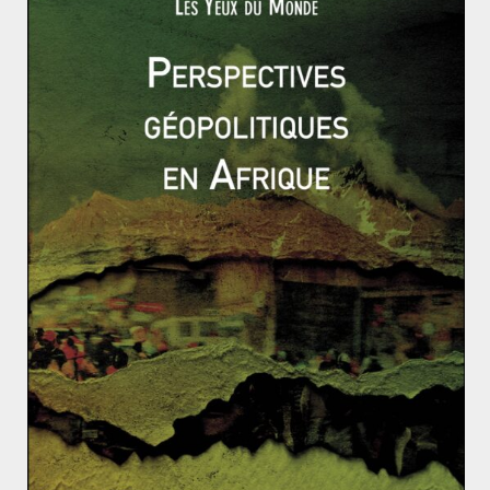
La mine de Mountain Pass est réouverte en 2012 mais
Molycorp se déclare en faillite durant l’été 2015, après
avoir enregistré plus d’un milliard de dollars de perte.
En effet, après l’embargo chinois sur les terres rares fin
2010 et la flambée des prix de ces métaux courant
2011, il semblait possible pour la concurrence de
s’installer sur le marché des terres rares. C’était sans
compter sur la Chine qui, en réponse à l’injonction de
l’OMC, décide de supprimer sa politique de quotas à
l’export pour la remplacer par un système de licences
accordées à des entreprises partenaires. La Chine
continue ainsi d’inonder le marché mondial de ses
terres rares, maintient les prix à la baisse pour
annihiler toute concurrence et force l’implantation de
sociétés étrangères sur son sol en échange d’un accès
aux matières premières (terres rares).
Actuellement, l’administration de Xi Jinping mène un
double combat : la fermeture des mines illégales de