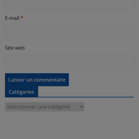
E-mail
*
Site web
Catégories
C
a
t
é
g