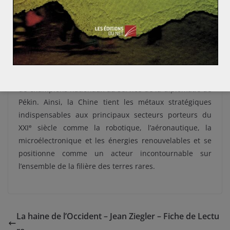
terres rares et la protection de l’environnement, ravagé
par le lessivage des sols et la pollution due à
l’exploitation des terres rares. Cette initiative
s’accompagne d’un vaste mouvement de
restructuration et de concentration de l’ensemble de la
filière chinoise des terres rares autour d’un oligopole
de champions nationaux au service de la diplomatie de
Pékin. Ainsi, la Chine tient les métaux stratégiques
indispensables aux principaux secteurs porteurs du
e
XXI
siècle comme la robotique, l’aéronautique, la
microélectronique et les énergies renouvelables et se
positionne comme un acteur incontournable sur
l’ensemble de la filière des terres rares.
La haine de l’Occident – Jean Ziegler – Fiche de Lectu