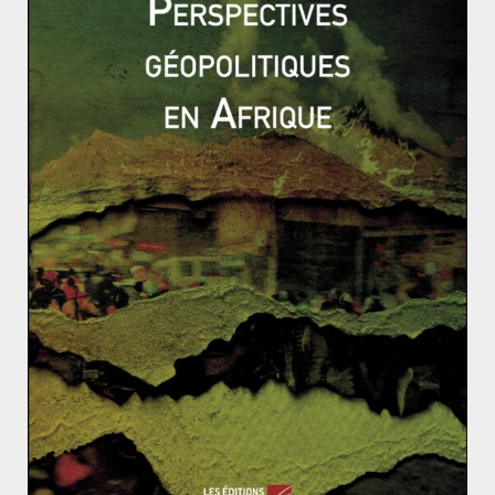
African Growth Corridor pour concurrencer la
One Belt
One Road
chinoise s’inscrit d’ailleurs dans cette
compétition, dans laquelle le rail joue et jouera un rôle
majeur.
Arabie saoudite, une modernité à marche forcée ?
L’or noir, terreau fertile de l’entente russo-saoudien
ne ?