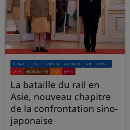
ACTUALITÉS
ASIE DU NORD-EST
ASIE DU SUD
ASIE ET OCÉANIE
CHINE
GÉOÉCONOMIE
INDE
JAPON
La bataille du rail en
Asie, nouveau chapitre
de la confrontation sino-
japonaise