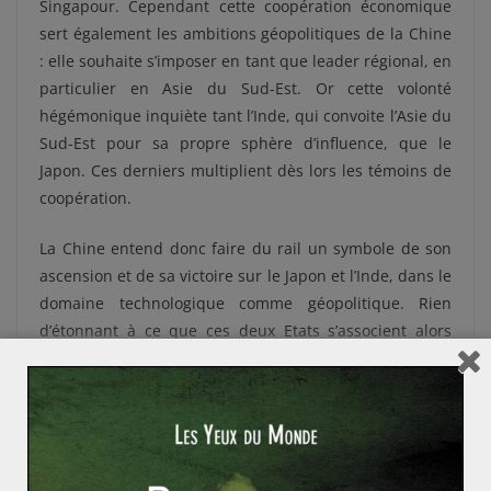
Singapour. Cependant cette coopération économique
sert également les ambitions géopolitiques de la Chine
: elle souhaite s’imposer en tant que leader régional, en
particulier en Asie du Sud-Est. Or cette volonté
hégémonique inquiète tant l’Inde, qui convoite l’Asie du
Sud-Est pour sa propre sphère d’influence, que le
Japon. Ces derniers multiplient dès lors les témoins de
coopération.
La Chine entend donc faire du rail un symbole de son
ascension et de sa victoire sur le Japon et l’Inde, dans le
domaine technologique comme géopolitique. Rien
d’étonnant à ce que ces deux Etats s’associent alors
pour contester la montée en puissance chinoise. Par
conséquent, cette bataille du rail en Asie illustre autant
la lutte acharnée que se livrent japonais et chinois pour
le leadership régional, que le rôle croissant dévolu à
l’Inde. L’annonce indo-japonaise du programme Asian