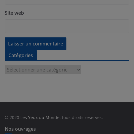
Site web
Catégories
C
a
t
é
g
o
r
© 2020
Les Yeux du Monde
, tous droits réservés.
i
e
Nos ouvrages