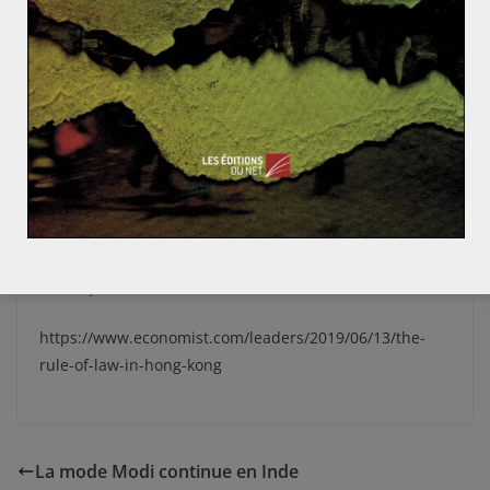
Sources
https://www.lemonde.fr/idees/article/2019/06/17/la-
population-de-hongkong-a-gagne-une-bataille-elle-sait-
qu-il-lui-sera-difficile-de-gagner-la-
guerre_5477424_3232.html
https://www.franceculture.fr/emissions/les-enjeux-
internationaux/chine-hong-kong-un-pays-toujours-
deux-systemes
https://www.economist.com/leaders/2019/06/13/the-
rule-of-law-in-hong-kong
La mode Modi continue en Inde