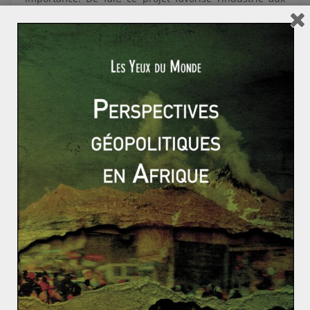
services et est essentiellement axé vers l’ouest de la
Chine. Les événements récents, qui mettent en exergue
une expérimentation du
sharp power
(pouvoir de
nuisance) chinois, pourraient cependant redonner à
Hong Kong son rôle d’élaboration d’idées pour l’avenir
chinois. Pékin a récemment renommé la région du
Delta de la rivière des perles « région de la grande baie
de Guangdong-Hong Kong-Macao ». Cela traduit la
volonté d’intégrer Hong-Kong à l’ensemble de la région
et, plus largement, à la Chine. Si l’absorption
économique semble inévitable, la montée en puissance
d’une jeunesse pro-démocratie en politique, met à mal
les tentatives autoritaires chinoises. Joshua Wong,
icône des
manifestations des parapluies
de 2014, en
est un instigateur principal. Néanmoins, comme
l’affirme Philippe Le Corre, « la population de Hong
Kong a gagné une bataille, elle sait qu’il lui sera difficile
de gagner la guerre ».