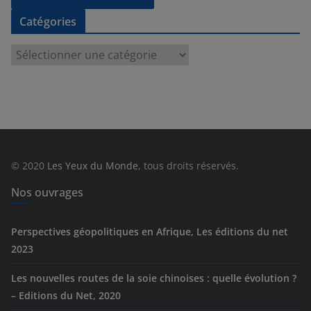
Catégories
C
a
t
é
g
o
r
© 2020
Les Yeux du Monde
, tous droits réservés.
i
e
Nos ouvrages
s
Perspectives géopolitiques en Afrique, Les éditions du net
2023
Les nouvelles routes de la soie chinoises : quelle évolution ?
– Editions du Net, 2020